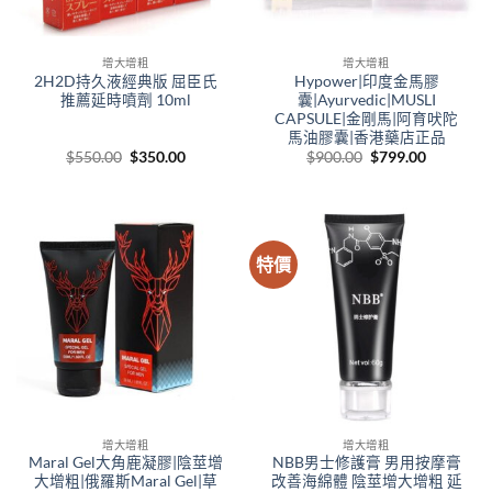
增大增粗
增大增粗
2H2D持久液經典版 屈臣氏
Hypower|印度金馬膠
推薦延時噴劑 10ml
囊|Ayurvedic|MUSLI
CAPSULE|金剛馬|阿育吠陀
馬油膠囊|香港藥店正品
Original
Current
Original
Current
$
550.00
$
350.00
$
900.00
$
799.00
price
price
price
price
was:
is:
was:
is:
$550.00.
$350.00.
$900.00.
$799.00.
特價
增大增粗
增大增粗
Maral Gel大角鹿凝膠|陰莖增
NBB男士修護膏 男用按摩膏
大增粗|俄羅斯Maral Gel|草
改善海綿體 陰莖增大增粗 延