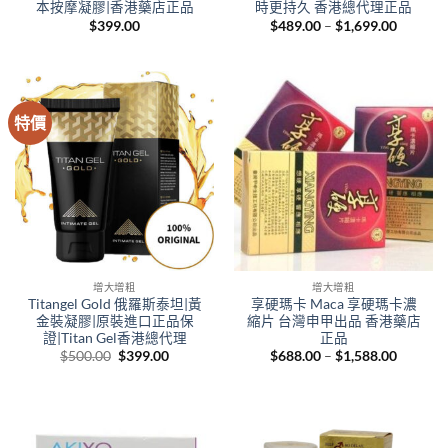
本按摩凝膠|香港藥店正品
時更持久 香港總代理正品
Price
$
399.00
$
489.00
–
$
1,699.00
range:
$489.00
through
$1,699.
特價
增大增粗
增大增粗
Titangel Gold 俄羅斯泰坦|黃
享硬瑪卡 Maca 享硬瑪卡濃
金裝凝膠|原裝進口正品保
縮片 台灣申甲出品 香港藥店
證|Titan Gel香港總代理
正品
Original
Current
Price
$
500.00
$
399.00
$
688.00
–
$
1,588.00
price
price
range:
was:
is:
$688.00
$500.00.
$399.00.
through
$1,588.