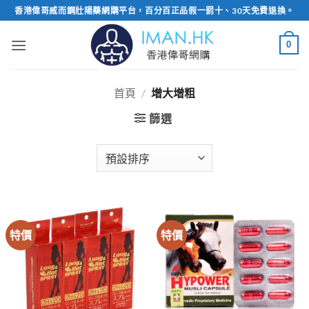
Skip
香港偉哥威而鋼壯陽藥網購平台，百分百正品假一罰十、30天免費退換。
to
content
0
首頁
/
增大增粗
篩選
特價
特價