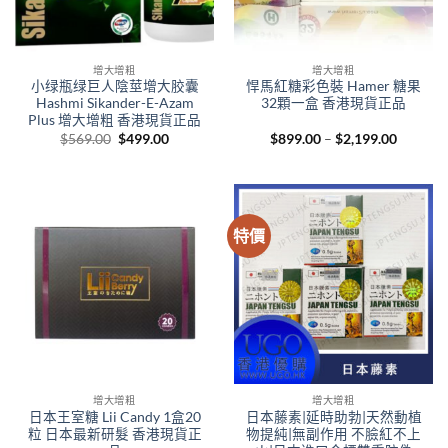
增大增粗
增大增粗
小绿瓶绿巨人陰莖增大胶囊
悍馬紅糖彩色裝 Hamer 糖果
Hashmi Sikander-E-Azam
32顆一盒 香港現貨正品
Plus 增大增粗 香港現貨正品
Original
Current
Price
$
569.00
$
499.00
$
899.00
–
$
2,199.00
price
price
range:
was:
is:
$899.00
$569.00.
$499.00.
through
$2,199.
特價
增大增粗
增大增粗
日本王室糖 Lii Candy 1盒20
日本藤素|延時助勃|天然動植
粒 日本最新研髮 香港現貨正
物提純|無副作用 不臉紅不上