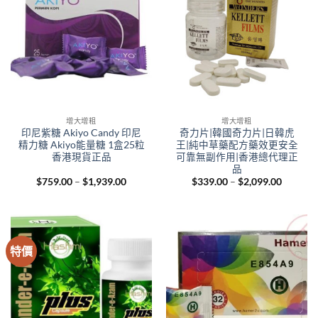
增大增粗
增大增粗
印尼紫糖 Akiyo Candy 印尼
奇力片|韓國奇力片|日韓虎
精力糖 Akiyo能量糖 1盒25粒
王|純中草藥配方藥效更安全
香港現貨正品
可靠無副作用|香港總代理正
品
Price
Price
$
759.00
–
$
1,939.00
$
339.00
–
$
2,099.00
range:
range:
$759.00
$339.00
through
through
$1,939.00
$2,099.
特價