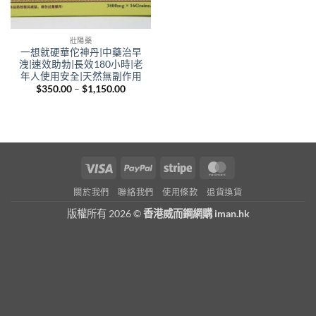
壯陽藥
一想就硬華佗神丹|中藥治早
洩|速效助勃|長效180小時|老
年人使用安全|天然無副作用
Price
$
350.00
–
$
1,150.00
range:
$350.00
through
$1,150.00
Visa
PayPal
Stripe
MasterCard
關於我們
聯絡我們
使用條款
退貨換貨
版權所有 2026 ©
香港威而鋼網購 iman.hk