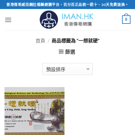
Skip
香港偉哥威而鋼壯陽藥網購平台，百分百正品假一罰十、30天免費退換。
to
content
0
首頁
/
商品標籤為 “一想就硬”
篩選