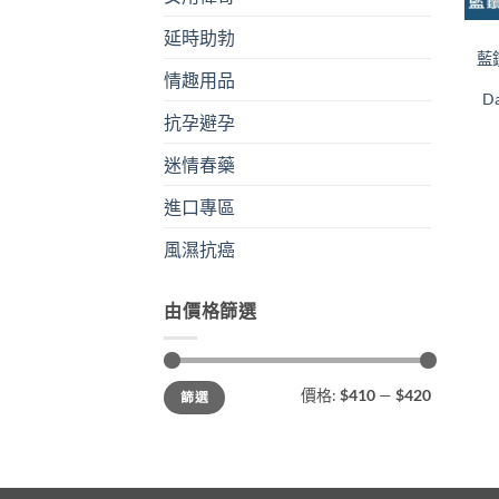
延時助勃
藍
情趣用品
Da
抗孕避孕
迷情春藥
進口專區
風濕抗癌
由價格篩選
最
最
價格:
$410
—
$420
篩選
低
高
價
價
格
格