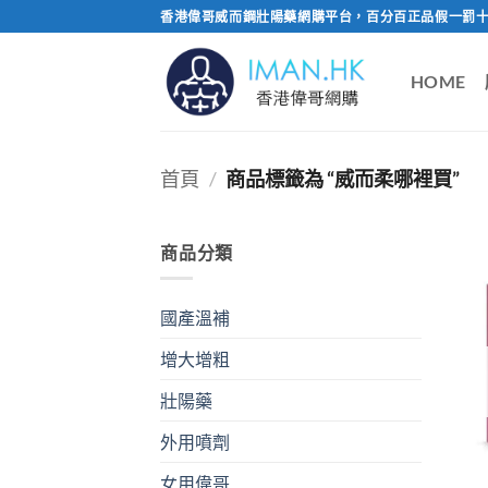
Skip
香港偉哥威而鋼壯陽藥網購平台，百分百正品假一罰十
to
content
HOME
首頁
/
商品標籤為 “威而柔哪裡買”
商品分類
國產溫補
增大增粗
壯陽藥
外用噴劑
女用偉哥