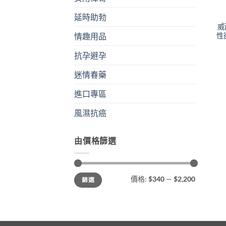
延時助勃
威
性
情趣用品
抗孕避孕
迷情春藥
進口專區
風濕抗癌
由價格篩選
最
最
價格:
$340
—
$2,200
篩選
低
高
價
價
格
格