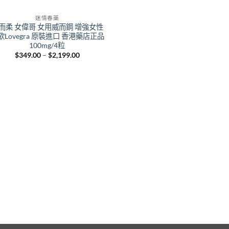
迷情春藥
而柔 女偉哥 女用威而鋼 增強女性
欲Lovegra 原裝進口 香港藥店正品
100mg/4粒
Price
$
349.00
–
$
2,199.00
range:
$349.00
through
$2,199.00