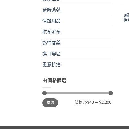
延時助勃
威
性
情趣用品
抗孕避孕
迷情春藥
進口專區
風濕抗癌
由價格篩選
最
最
價格:
$340
—
$2,200
篩選
低
高
價
價
格
格