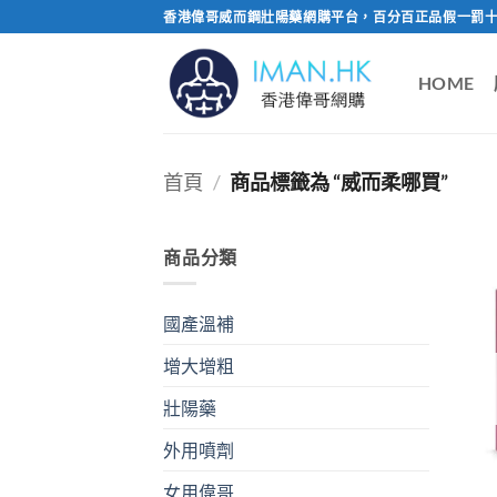
Skip
香港偉哥威而鋼壯陽藥網購平台，百分百正品假一罰十
to
content
HOME
首頁
/
商品標籤為 “威而柔哪買”
商品分類
國產溫補
增大增粗
壯陽藥
外用噴劑
女用偉哥