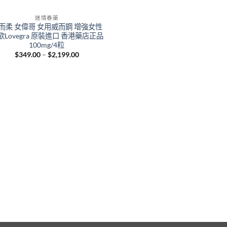
迷情春藥
而柔 女偉哥 女用威而鋼 增強女性
欲Lovegra 原裝進口 香港藥店正品
100mg/4粒
Price
$
349.00
–
$
2,199.00
range:
$349.00
through
$2,199.00