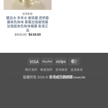
迷情春藥
聽話水 乖乖水 催情藥 透明春
藥無色無味 春藥加强催情藥
加强版無色無味媚藥 香港正
品
Original
Current
$
800.00
$
618.00
price
price
was:
is:
$800.00.
$618.00.
Visa
PayPal
Stripe
MasterCard
關於我們
聯絡我們
使用條款
退貨換貨
版權所有 2026 ©
香港威而鋼網購 iman.hk