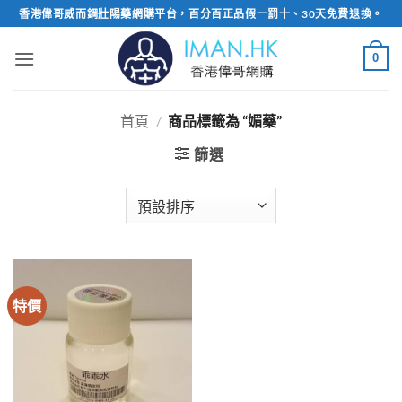
Skip
香港偉哥威而鋼壯陽藥網購平台，百分百正品假一罰十、30天免費退換。
to
content
0
首頁
/
商品標籤為 “媚藥”
篩選
特價