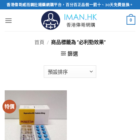
Skip
香港偉哥威而鋼壯陽藥網購平台，百分百正品假一罰十、30天免費退換。
to
content
0
首頁
/
商品標籤為 “必利勁效果”
篩選
特價