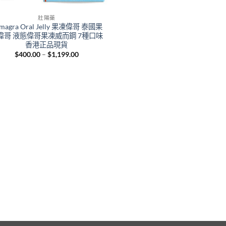
壯陽藥
magra Oral Jelly 果凍偉哥 泰國果
偉哥 液態偉哥果凍威而鋼 7種口味
香港正品現貨
Price
$
400.00
–
$
1,199.00
range:
$400.00
through
$1,199.00