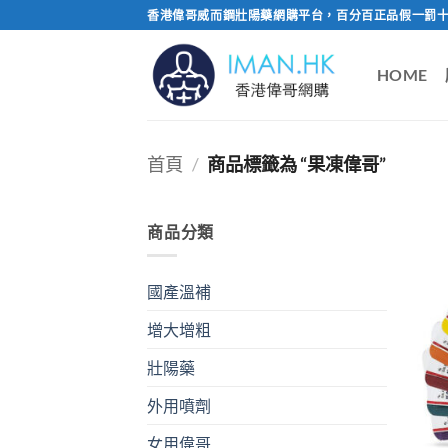
Skip
香港偉哥威而鋼壯陽藥網購平台，百分百正品假一罰十
to
content
HOME
首頁
/
商品標籤為 “果凍偉哥”
商品分類
國產溫補
增大增粗
壯陽藥
外用噴劑
女用偉哥