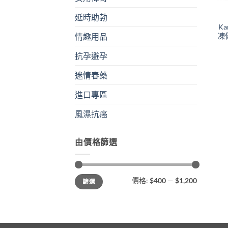
延時助勃
Ka
凍
情趣用品
抗孕避孕
迷情春藥
進口專區
風濕抗癌
由價格篩選
最
最
價格:
$400
—
$1,200
篩選
低
高
價
價
格
格