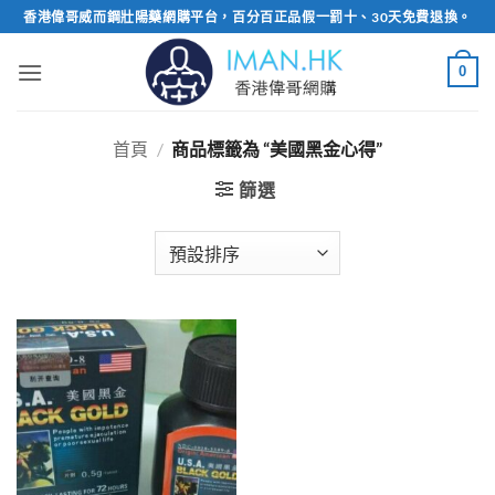
Skip
香港偉哥威而鋼壯陽藥網購平台，百分百正品假一罰十、30天免費退換。
to
content
0
首頁
/
商品標籤為 “美國黑金心得”
篩選