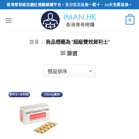
Skip
香港偉哥威而鋼壯陽藥網購平台，百分百正品假一罰十、30天免費退換。
to
content
0
首頁
/
商品標籤為 “超級雙效犀利士”
篩選