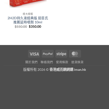
增大增粗
2H2D持久液經典版 屈臣氏
推薦延時噴劑 10ml
Original
Current
$
550.00
$
350.00
price
price
was:
is:
$550.00.
$350.00.
Visa
PayPal
Stripe
MasterCard
關於我們
聯絡我們
使用條款
退貨換貨
版權所有 2026 ©
香港威而鋼網購 iman.hk