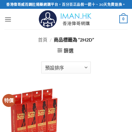
Skip
香港偉哥威而鋼壯陽藥網購平台，百分百正品假一罰十、30天免費退換。
to
content
0
首頁
/
商品標籤為 “2H2D”
篩選
特價