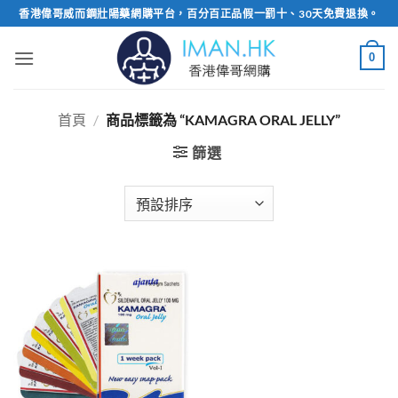
Skip
香港偉哥威而鋼壯陽藥網購平台，百分百正品假一罰十、30天免費退換。
to
content
0
首頁
/
商品標籤為 “KAMAGRA ORAL JELLY”
篩選