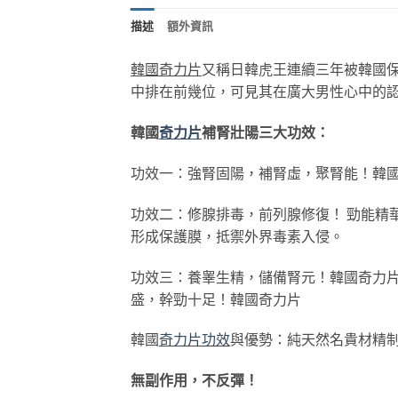
描述
額外資訊
韓國奇力片
又稱日韓虎王連續三年被韓國保
中排在前幾位，可見其在廣大男性心中的
韓國
奇力片
補腎壯陽三大功效：
功效一：強腎固陽，補腎虛，聚腎能！韓
功效二：修腺排毒，前列腺修復！ 勁能精
形成保護膜，抵禦外界毒素入侵。
功效三：養睾生精，儲備腎元！韓國奇力
盛，幹勁十足！韓國奇力片
韓國
奇力片功效
與優勢：純天然名貴材精
無副作用，不反彈！