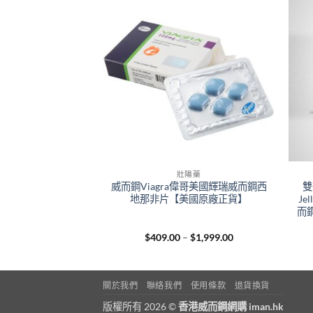
陽藥
壯陽藥
Levifil立威大樂威壯
威而鋼Viagra偉哥美國輝瑞威而鋼西
雙
頭偉哥助勃延時 香
地那非片【美國原廠正貨】
J
店正品
而
Price
Price
–
$
1,899.00
$
409.00
–
$
1,999.00
range:
range:
$349.00
$409.00
through
through
$1,899.00
$1,999.00
關於我們
聯絡我們
使用條款
退貨換貨
版權所有 2026 ©
香港威而鋼網購 iman.hk