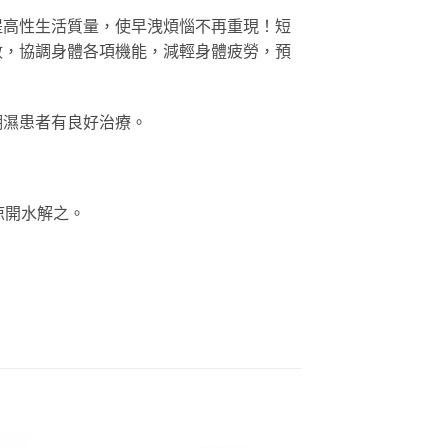
提高性生活質量，使早洩煩惱不再重現！短
數，協調身體各項機能，減輕身體疲勞，預
潮濕患者有良好治療。
涼開水解之。