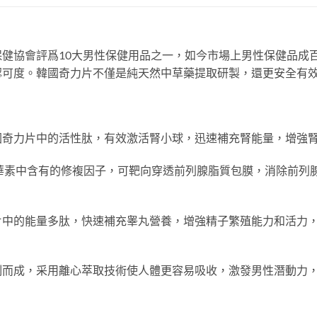
健協會評爲10大男性保健用品之一，如今市場上男性保健品成
認可度。韓國奇力片不僅是純天然中草藥提取研製，還更安全有
國奇力片中的活性肽，有效激活腎小球，迅速補充腎能量，增強
華素中含有的修複因子，可靶向穿透前列腺脂質包膜，消除前列
片中的能量多肽，快速補充睾丸營養，增強精子繁殖能力和活力
制而成，采用離心萃取技術使人體更容易吸收，激發男性潛動力