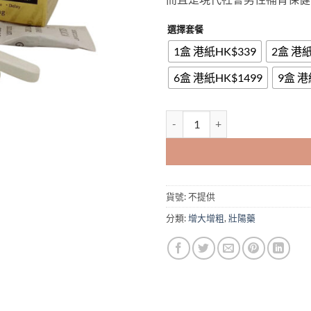
選擇套餐
1盒 港紙HK$339
2盒 港紙
6盒 港紙HK$1499
9盒 港
奇力片|韓國奇力片|日韓虎王|純
貨號:
不提供
分類:
增大增粗
,
壯陽藥