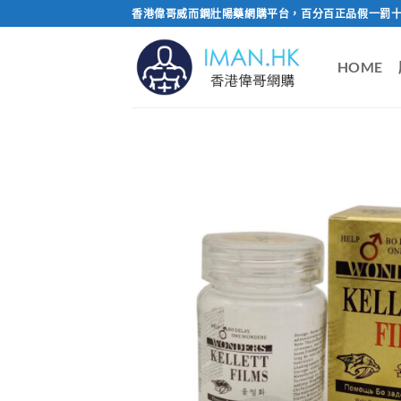
Skip
香港偉哥威而鋼壯陽藥網購平台，百分百正品假一罰十
to
content
HOME