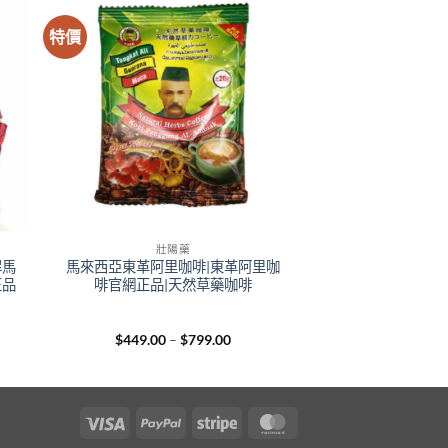
特價
壯陽藥
悍馬
馬來西亞東革阿里咖啡|東革阿里咖
正品
啡官網正品|天然草藥咖啡
e
Price
$
449.00
–
$
799.00
e:
range:
.00
$449.00
ugh
through
00.00
$799.00
Visa
PayPal
Stripe
MasterCard