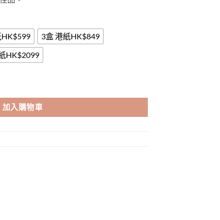
HK$599
3盒 港紙HK$849
紙HK$2099
中草藥配方藥效更安全可靠無副作用|香港總代理正品 數量
加入購物車