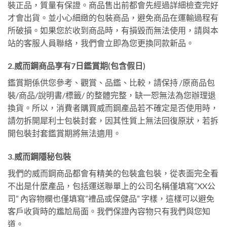
裝正品，質量有保證。商品售出前都會先經過詳細檢查完好
才會出貨。並小心細緻的包裝商品，避免商品在運輸過程有
所破損。如果您於收到商品時，有損毀而無法使用，請與本
站的客服人員聯絡，我們會立即為您更換同款新品。
2.威而鋼商品享有7日鑑賞期(包含假日)
鑑賞期係供您參考、觀賞、品鑑、比較，請保持 /原商品包
裝/商品/說明書/標籤/ 的整體完整，缺一恕無法為您辦理退
換貨。所以，消費者購買威而鋼產品若不確定是否使用時，
請勿拆開犀利士包裝封套，因其性質上無法回復原狀，若拆
開包裝封套鑑賞期將無法適用。
3.威而鋼隱秘包裝
我們的威而鋼商品都會有精美的包裝盒包裝，從表面完全看
不出是什麼產品，包括運送聯單上的公司名稱僅填寫”XX公
司” 內容物欄也僅填寫”禮品或保健品” 字樣，這樣可以避免
客戶收貨時的尷尬局面。我們保證內容物只有我們與您知
道。