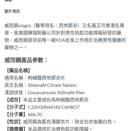
額外資訊
威而鋼viagra（醫學用名：
西地那非
）又名萬艾可香港名
偉
哥
，是美國輝瑞制藥公司針對男性勃起功能障礙研發的藥
物，威而鋼是目前唯一被FDA批准上市用於
治療男性陽痿
的
藥物之一。
威而鋼產品參數：
【藥品名稱】
通用名稱：
枸櫞酸西地那非片
英文名稱：Sildenafil Citrate Tablets
漢語拼音：Gouyuansuan Xidinafei Pian
【成份】
本品主要成份為枸櫞酸西地那非
【分子式】
C22H30N6O4S·C6H8O7
【分子量】
666.70
【性狀】
威而鋼為藍色薄膜衣片，除去包衣後顯白色。
【適應癥】
本品適用於治療勃起功能障礙。