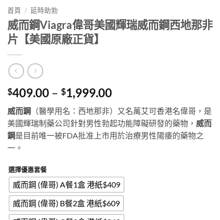
首頁
/
延時助勃
威而鋼Viagra偉哥美國輝瑞威而鋼西地那非
片【美國原廠正貨】
Price
409.00
–
1,999.00
$
$
range:
威而鋼
（醫學用名：西地那非）又名萬艾可香港名偉哥，是
$409.00
美國輝瑞制藥公司針對男性勃起功能障礙研發的藥物，
威而
through
鋼
是目前唯一被FDA批准上市用於治療男性陽痿的藥物之
$1,999.00
一。
選擇優惠套餐
威而鋼 (偉哥) A餐1盒 港紙$409
威而鋼 (偉哥) B餐2盒 港紙$609