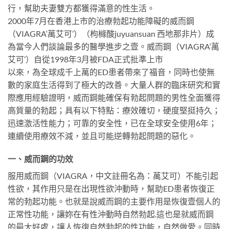
行，幫助夫妻雙方都獲得滿意的性生活。
2000年7月在香港上市的治療勃起功能障礙的威而鋼
（VIAGRA‘萬艾可’）（枸櫞酸juyuansuan 西地那非片）成
為當今人們談論最多的醫學進步之壹。威而鋼（VIAGRA‘萬
艾可’）自從1998年3月被FDA正式批準上市
以來，為全球成千上萬的ED患者帶來了福音，同時也使無
數的家庭生活得到了極大的改善。大量人群的臨床研究和實
際應用經驗證明，威而鋼能確保有勃起問題的男性全面獲得
高質量的勃起；具有以下特點：療效確切，硬度堅挺持久；
迅速激活性能力；可靠的安全性，已在全球安全使用6年；
連續使用療效不減，並且可能逆轉勃起問題的惡化。
一、威而鋼的功效
服用威而鋼（VIAGRA，中文註冊名為：萬艾可）不能引起
性欲，其作用只是在出現性欲沖動時，幫助ED患者恢復正
常的勃起功能。也就是說威而鋼的主要作用是恢復壹個人的
正常性功能，讓妳在有性沖動時自然勃起.這也是就威而鋼
的最大好處，讓人恢復自然勃起的性功能，自然做愛。同時