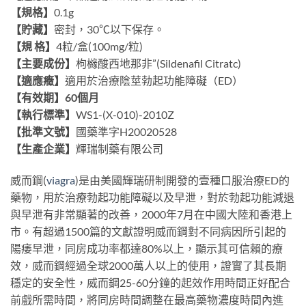
【規格】
0.1g
【貯藏】
密封，30℃以下保存。
【規 格】
4粒/盒(100mg/粒)
【主要成份】
枸櫞酸西地那非”(Sildenafil Citratc)
【適應癥】
適用於治療陰莖勃起功能障礙（ED）
【有效期】60個月
【執行標準】
WS1-(X-010)-2010Z
【批準文號】
國藥準字H20020528
【生產企業】
輝瑞制藥有限公司
威而鋼(
viagra
)是由美國輝瑞研制開發的壹種口服治療ED的
藥物，用於治療勃起功能障礙以及早泄，對於勃起功能減退
與早泄有非常顯著的改善，2000年7月在中國大陸和香港上
市。有超過1500篇的文獻證明威而鋼對不同病因所引起的
陽痿早泄，同房成功率都達80%以上，顯示其可信賴的療
效，威而鋼經過全球2000萬人以上的使用，證實了其長期
穩定的安全性，威而鋼25-60分鐘的起效作用時間正好配合
前戲所需時間，將同房時間調整在最高藥物濃度時間內進