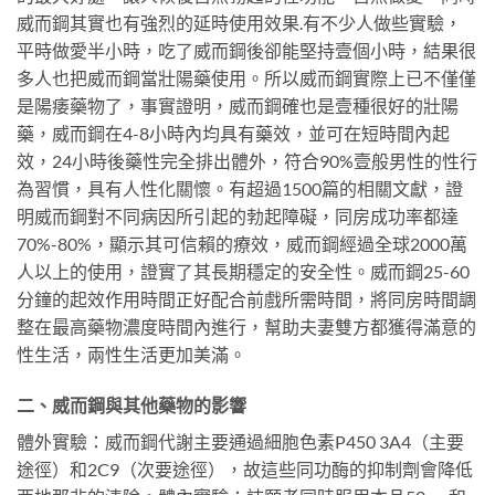
威而鋼其實也有強烈的延時使用效果.有不少人做些實驗，
平時做愛半小時，吃了威而鋼後卻能堅持壹個小時，結果很
多人也把威而鋼當壯陽藥使用。所以威而鋼實際上已不僅僅
是陽痿藥物了，事實證明，威而鋼確也是壹種很好的壯陽
藥，威而鋼在4-8小時內均具有藥效，並可在短時間內起
效，24小時後藥性完全排出體外，符合90%壹般男性的性行
為習慣，具有人性化關懷。有超過1500篇的相關文獻，證
明威而鋼對不同病因所引起的勃起障礙，同房成功率都達
70%-80%，顯示其可信賴的療效，威而鋼經過全球2000萬
人以上的使用，證實了其長期穩定的安全性。威而鋼25-60
分鐘的起效作用時間正好配合前戲所需時間，將同房時間調
整在最高藥物濃度時間內進行，幫助夫妻雙方都獲得滿意的
性生活，兩性生活更加美滿。
二、威而鋼與其他藥物的影響
體外實驗：威而鋼代謝主要通過細胞色素P450 3A4（主要
途徑）和2C9（次要途徑），故這些同功酶的抑制劑會降低