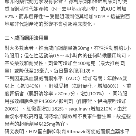
那非的藥代動力學沒有影響。 襻利尿劑和保鉀利尿劑可使
威而鋼活性代謝產物（N－去甲基西地那非）的AUC 增加
62%，而非選擇性?－受體阻滯劑使其增加102%。這些對西
地那非代謝產物的影響不會引起臨床變化。
三、威而鋼用法用量
對大多數患者，推薦威而鋼劑量為50mg，在性活動前約1小
時服用；但在性活動前0.5～ 4小時內的任何時候服用均可。
基於藥效和耐受性，劑量可增加至100毫克（最大推薦 劑
量）或降低至25毫克。每日最多服用1次。
下列因素與血漿威而鋼水平（AUC）增加有關：年齡65歲
以上（增加40%）、 肝臟受損（如肝硬化，增加80%）、重
度腎損害（肌酐清除率﹤30ml/分，增加100%）、 同時服
用強效細胞色素P4503A4抑制劑（酮康唑、伊曲康唑增加
200%）、紅黴素增加 182%、saquinavir增加210%。由於
血漿水平較高可能同時增加藥效和不良事件發生率，故這些
患者的起始劑量以25mg為宜。
研究表明，HIV蛋白酶抑制劑Ritonavir可使威而鋼血藥水平