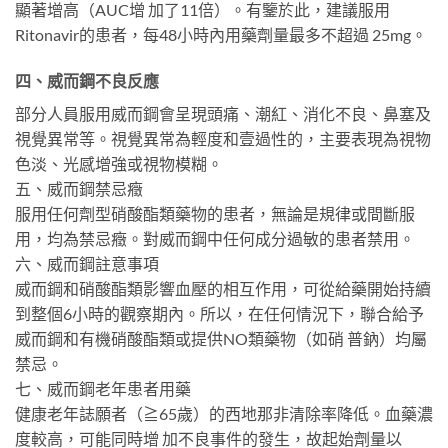
顯著增高（AUC增 加了11倍）。有鑒於此，建議服用
Ritonavir的患者，每48小時內用藥劑量最多不超過 25mg。
四、威而鋼不良反應
部分人員服用威而鋼會呈現頭痛、潮紅、消化不良、鼻塞及
視覺異常等。視覺異常為輕度和壹過性的，主要表現為視物
色淡、光感增強或視物模糊。
五、威而鋼禁忌癥
服用任何劑型硝酸酯類藥物的患者，無論是規律或間斷服
用，均為禁忌癥。對威而鋼中任何成分過敏的患者禁用。
六、威而鋼註意事項
威而鋼和硝酸酯類影響血壓的相互作用，可從給藥開始持續
到整個6小時的觀察期內。所以，在任何情況下，聯合給予
威而鋼和有機硝酸酯類或提供NO類藥物（如硝 普鈉）均屬
禁忌。
七、威而鋼老年患者用藥
健康老年誌願者（≧65歲）的西地那非清除率降低。血藥濃
度較高，可能同時增 加不良事件的發生，故起始劑量以