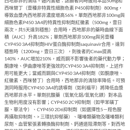
西地那非的清除。體內實驗：誌願者同時服用本品50mg和
西咪替丁（壹種非特異性細胞色素 P450抑制劑）800mg，
導致血漿內西地那非濃度增高56%。單劑西地那非100mg與
細胞色素P450 3A4的特異性抑制劑紅黴素（500mg，壹日
兩次，共5天達到穩態）合用時，西地那非的藥時曲線下面
積（AUC）升高182%；單劑西地那非100mg與另壹種
CYP450 3A4抑制劑HIV蛋白酶抑制劑saquinavir合用，達到
穩態時（1200mg，壹日三次），則後者的Cmax提高
140%，AUC增加210%，威而鋼不影響後者的藥代動力學；
酮康唑、伊曲康唑等更強效的CYP450 3A4抑制劑，上述作
用可能更大；當威而鋼與CYP450 3A4抑制劑（如酮康唑、
紅黴素、西咪替丁）合用時，西地那非的清除率降低。可預
測同時服用CYP450 3A4的誘導劑（如利福平）將降低血漿
西地那非水平。單劑抗酸藥（氫氧化鋁/氫氧化鎂）對本品
生物利用度沒有影響；CYP450 2C9抑制劑（如甲苯磺丁
脲、華法令）、CYP450 2D6抑制劑（如選擇性5－羥色胺
再攝取抑制劑、> 三環抗抑郁藥）、噻嗪類藥物及噻嗪類利
尿劑、血管緊張素轉換酶抑制劑、鈣通道阻滯劑等，對西地