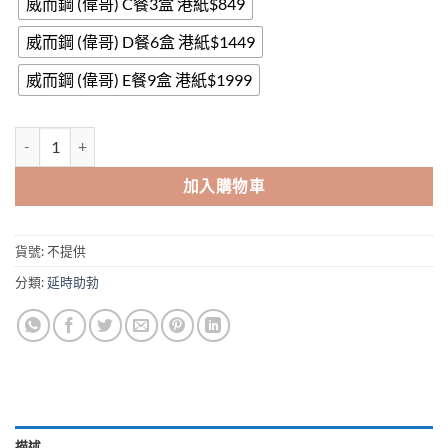
威而鋼 (偉哥) C餐3盒 港紙$849
威而鋼 (偉哥) D餐6盒 港紙$1449
威而鋼 (偉哥) E餐9盒 港紙$1999
威而鋼Viagra偉哥美國輝瑞威而鋼西地那非片【美國原廠正貨】 數量
加入購物車
貨號:
不提供
分類:
延時助勃
描述