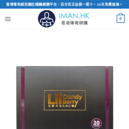
Skip
香港偉哥威而鋼壯陽藥網購平台，百分百正品假一罰十、30天免費退換。
to
content
0