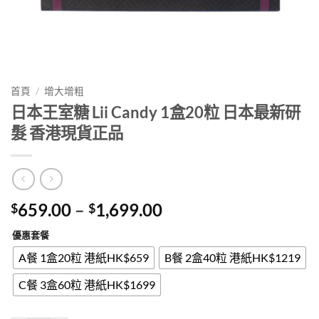
首頁
/
增大增粗
日本王室糖 Lii Candy 1盒20粒 日本最新研
髮 香港現貨正品
Price
659.00
–
1,699.00
$
$
range:
優惠套餐
$659.00
through
A餐 1盒20粒 港紙HK$659
B餐 2盒40粒 港紙HK$1219
$1,699.00
C餐 3盒60粒 港紙HK$1699