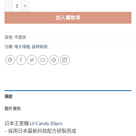
日本王室糖 Lii Candy 1盒20粒 日本最新研髮 香港現貨正品 數量
加入購物車
貨號:
不提供
分類:
增大增粗
,
延時助勃
描述
額外資訊
日本王室糖
Lii Candy 20pcs
– 採用日本最新科技配方研製而成