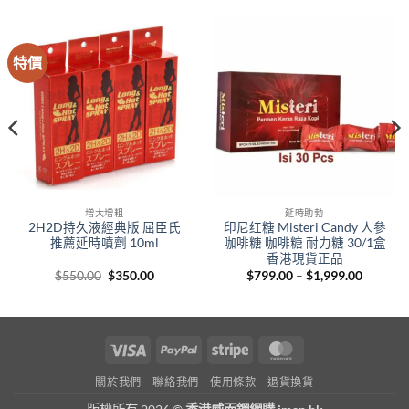
特價
增大增粗
延時助勃
2H2D持久液經典版 屈臣氏
印尼红糖 Misteri Candy 人參
推薦延時噴劑 10ml
咖啡糖 咖啡糖 耐力糖 30/1盒
香港現貨正品
Original
Current
Price
$
550.00
$
350.00
$
799.00
–
$
1,999.00
price
price
range:
was:
is:
$799.00
.
$550.00.
$350.00.
through
$1,999.
Visa
PayPal
Stripe
MasterCard
關於我們
聯絡我們
使用條款
退貨換貨