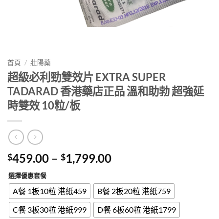
首頁
/
壯陽藥
超級必利勁雙效片 EXTRA SUPER
TADARAD 香港藥店正品 溫和助勃 超強延
時雙效 10粒/板
Price
459.00
–
1,799.00
$
$
range:
選擇優惠套餐
$459.00
through
A餐 1板10粒 港紙459
B餐 2板20粒 港紙759
$1,799.00
C餐 3板30粒 港紙999
D餐 6板60粒 港紙1799