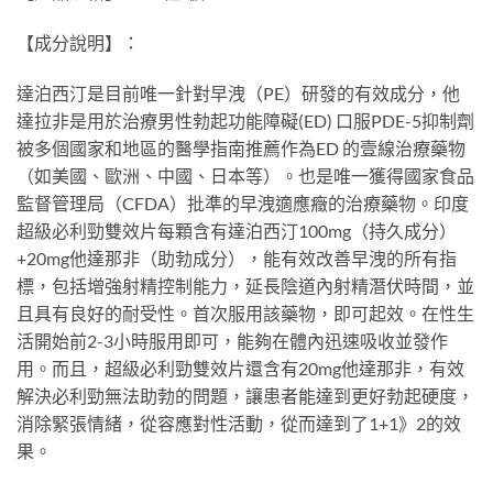
【成分說明】：
達泊西汀是目前唯一針對早洩（PE）研發的有效成分，他
達拉非是用於治療男性勃起功能障礙(ED) 口服PDE-5抑制劑
被多個國家和地區的醫學指南推薦作為ED 的壹線治療藥物
（如美國、歐洲、中國、日本等）。也是唯一獲得國家食品
監督管理局（CFDA）批準的早洩適應癥的治療藥物。印度
超級必利勁雙效片每顆含有達泊西汀100mg（持久成分）
+20mg他達那非（助勃成分），能有效改善早洩的所有指
標，包括增強射精控制能力，延長陰道內射精潛伏時間，並
且具有良好的耐受性。首次服用該藥物，即可起效。在性生
活開始前2-3小時服用即可，能夠在體內迅速吸收並發作
用。而且，超級必利勁雙效片還含有20mg他達那非，有效
解決必利勁無法助勃的問題，讓患者能達到更好勃起硬度，
消除緊張情緒，從容應對性活動，從而達到了1+1》2的效
果。