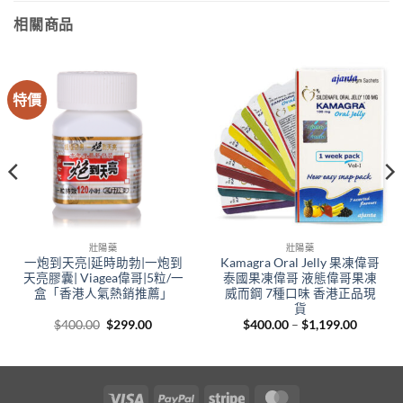
相關商品
特價
壯陽藥
壯陽藥
一炮到天亮|延時助勃|一炮到
Kamagra Oral Jelly 果凍偉哥
天亮膠囊| Viagea偉哥|5粒/一
泰國果凍偉哥 液態偉哥果凍
盒「香港人氣熱銷推薦」
威而鋼 7種口味 香港正品現
貨
Original
Current
Price
$
400.00
$
299.00
$
400.00
–
$
1,199.00
price
price
range:
00
was:
is:
$400.00
gh
$400.00.
$299.00.
through
.00
$1,199.
Visa
PayPal
Stripe
MasterCard