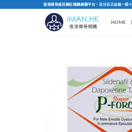
Skip
香港偉哥威而鋼壯陽藥網購平台，百分百正品假一罰十
to
content
HOME