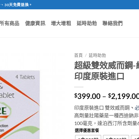
、30天免費退換。
所有商品
健康資訊
增大增粗
延時助勃
聯絡我們
首頁
/
延時助勃
超級雙效威而鋼-綠
印度原裝進口
399.00
–
2,199.0
$
$
印度原裝進口 雙效威而鋼
、
高劑量壯陽藥是一種西迪鈉非
100毫克，達泊西汀所含劑量
選擇優惠套餐