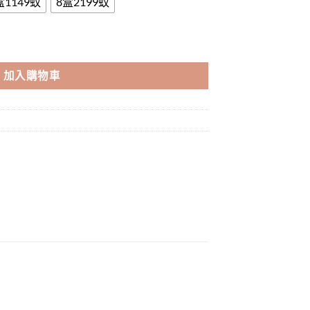
盒1149蚊
8盒2199蚊
吉 必利吉 印度原裝進口 數量
加入購物車