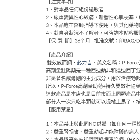
【注意事項】
1、對本品任何組份過敏者
2、嚴重變異性心絞痛，新發性心肌梗塞，
3、本品應在醫師指導下使用，與其他藥物
4、對自身狀況不了解者，可咨詢本站客服
【保 質 期】36个月 批准文號：印BAG/Drug
【產品介紹】
雙效威而鋼
、
必力吉
、英文名稱：P-Forc
高劑量壯陽藥是一種西迪鈉非和達迫西丁混
非是著名威爾剛的主要成分，用於治療勃起
所以，P-Force高劑量助勃+持久雙效壯
這款產品是本店也是目前市面上同類產品中
部分人一次只吃半顆就可以提槍上馬了，
【服用禁忌】
1：本品禁止與此同NO供體（如任何一種
2：嚴重腎損害、嚴重勃起功能障礙的病人
3：本品與高效抗逆轉轉錄病毒治療（HAA