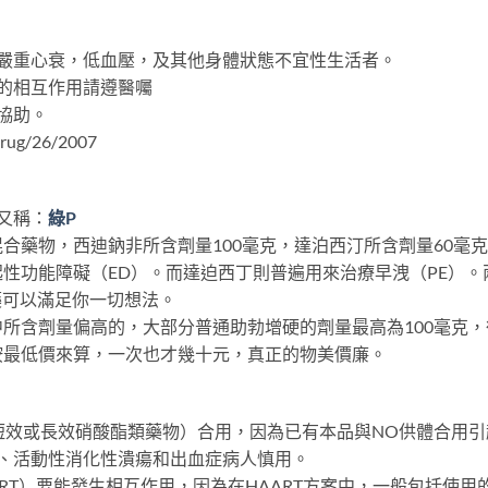
嚴重心衰，低血壓，及其他身體狀態不宜性生活者。
的相互作用請遵醫囑
協助。
/26/2007
e又稱：
綠P
合藥物，西迪鈉非所含劑量100毫克，達泊西汀所含劑量60毫克
性功能障礙（ED）。而達迫西丁則普遍用來治療早洩（PE）
陽藥可以滿足你一切想法。
所含劑量偏高的，大部分普通助勃增硬的劑量最高為100毫克
按最低價來算，一次也才幾十元，真正的物美價廉。
短效或長效硝酸酯類藥物）合用，因為已有本品與NO供體合用
、活動性消化性潰瘍和出血症病人慎用。
RT）要能發生相互作用，因為在HAART方案中，一般包括使用的