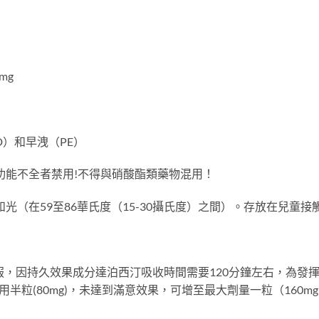
mg
D）和早洩（PE）
能不全者禁用!不得與硝酸酯類藥物混用！
（在59至86華氏度（15-30攝氏度）之間）。存放在兒童接
吞服，因持久效果成分達泊西汀吸收時間需要120分鐘左右，為發
半粒(80mg)，未達到滿意效果，可增至最大劑量一粒（160m