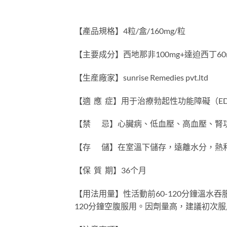
【產品規格】4粒/盒/160mg/粒
【主要成分】西地那非100mg+達迫西丁60
【生産廠家】sunrise Remedies pvt.ltd
【適 應 症】用于治療勃起性功能障礙（E
【禁 忌】心臟病、低血壓、高血壓、腎功
【存 儲】在室溫下儲存，遠離水分，熱和光
【保 質 期】36个月
【用法用量】性活動前60-120分鐘溫水
120分鐘空腹服用。因劑量高，建議初次服用