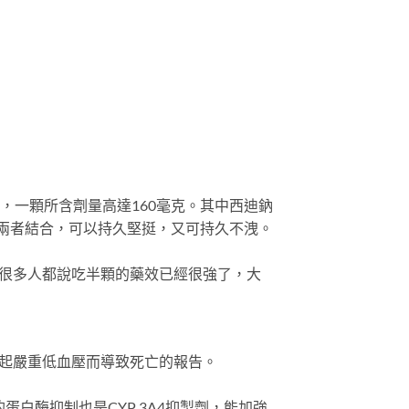
，一顆所含劑量高達160毫克。其中西迪鈉
。兩者結合，可以持久堅挺，又可持久不洩。
，很多人都說吃半顆的藥效已經很強了，大
引起嚴重低血壓而導致死亡的報告。
蛋白酶抑制也是CYP 3A4抑製劑，能加強