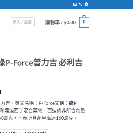
購物車 /
$
0.00
0
登入 / 註冊
P-Force普力吉 必利吉
Price
0
range:
必力吉
、英文名稱：
P-Force
又稱：
綠P
$399.00
和達迫西丁混合藥物，西迪鈉非所含劑量
through
60毫克，一顆所含劑量高達160毫克。
$2,199.00