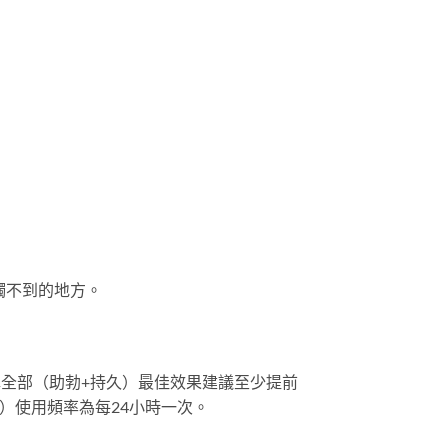
觸不到的地方。
揮全部（助勃+持久）最佳效果建議至少提前
g）使用頻率為每24小時一次。