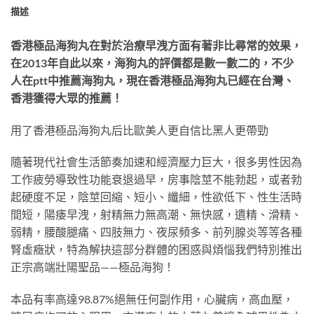
描述
香港極品海狗丸在對於治療早洩方面有著非比尋常的效果，
在2013年自此以來，海狗丸的評價都是數一數二的，不少
人在ptt中推薦海狗丸，現在香港極品海狗丸已經在台灣、
香港獲得大眾的推薦！
用了香港極品海狗丸后比歐美人更自信比黑人更帶勁
隨著現代社會生活節奏加速和經濟壓力巨大，很多男性因為
工作疲勞導致性功能衰退過早，房事陰莖不能勃起，或者勃
起硬度不足，陰莖回縮、短小、纖細，性欲低下、性生活時
間短，陽痿早洩，射精無力無高潮、無快感，遺精、滑精、
弱精，腰酸腿痛、四肢無力、夜尿頻多、前列腺炎等等各種
腎虛癥狀，特為解抉這部分群體的困惑與煩惱我們特別推出
正宗高端壯陽聖品——極品海狗！
本品有率高達98.87%絕無任何副作用，心臟病，高血壓，