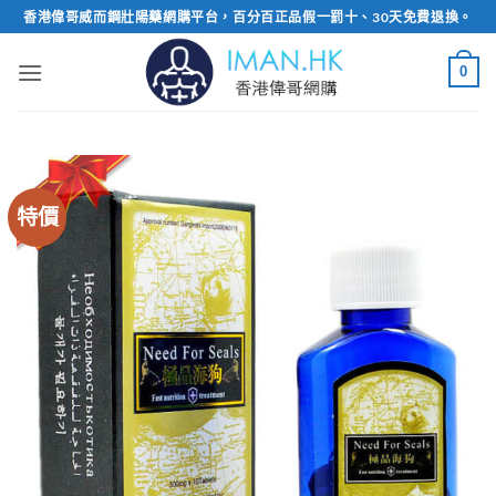
Skip
香港偉哥威而鋼壯陽藥網購平台，百分百正品假一罰十、30天免費退換。
to
content
0
特價