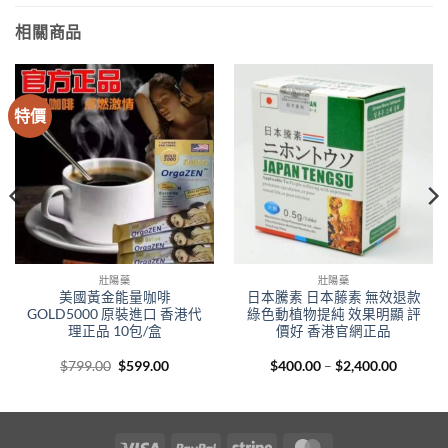
相關商品
特價
壯陽藥
壯陽藥
美國黃金能量咖啡
日本騰素 日本藤素 無效退款
GOLD5000 原裝進口 香港代
綠色動植物提純 效果明顯 評
理正品 10包/盒
價好 香港官網正品
Original
Current
Price
$
799.00
$
599.00
$
400.00
–
$
2,400.00
price
price
range:
00
was:
is:
$400.00
gh
$799.00.
$599.00.
through
.00
$2,400.
Visa
PayPal
Stripe
MasterCard