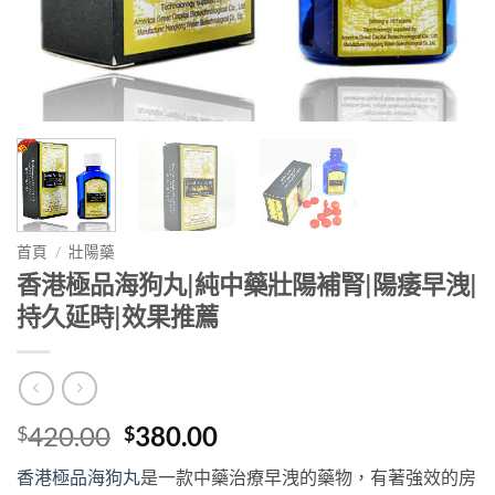
首頁
/
壯陽藥
香港極品海狗丸|純中藥壯陽補腎|陽痿早洩|
持久延時|效果推薦
Original
Current
420.00
380.00
$
$
price
price
香港極品海狗丸
是一款中藥治療早洩的藥物，有著強效的房
was:
is: