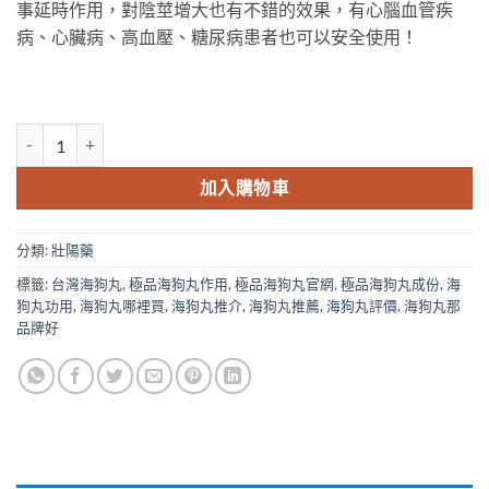
事延時作用，對陰莖增大也有不錯的效果，有心腦血管疾
$420.00.
$380.00.
病、心臟病、高血壓、糖尿病患者也可以安全使用！
香港極品海狗丸|純中藥壯陽補腎|陽痿早洩|持久延時|效果推薦 數量
加入購物車
分類:
壯陽藥
標籤:
台灣海狗丸
,
極品海狗丸作用
,
極品海狗丸官網
,
極品海狗丸成份
,
海
狗丸功用
,
海狗丸哪裡買
,
海狗丸推介
,
海狗丸推薦
,
海狗丸評價
,
海狗丸那
品牌好