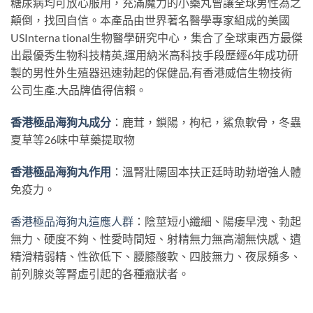
糖尿病均可放心服用，充滿魔力的小藥丸曾讓全球男性為之
顛倒，找回自信。本產品由世界著名醫學專家組成的美國
USInterna tional生物醫學研究中心，集合了全球東西方最傑
出最優秀生物科技精英,運用納米高科技手段歷經6年成功研
製的男性外生殖器迅速勃起的保健品,有香港威信生物技術
公司生產.大品牌值得信賴。
香港極品海狗丸成分
：鹿茸，鎖陽，枸杞，鯊魚軟骨，冬蟲
夏草等26味中草藥提取物
香港極品海狗丸作用
：溫腎壯陽固本扶正廷時助勃增強人體
免疫力。
香港極品海狗丸這應人群
：陰莖短小纖細、陽痿早洩、勃起
無力、硬度不夠、性愛時間短、射精無力無高潮無快感、遺
精滑精弱精、性欲低下、腰膝酸軟、四肢無力、夜尿頻多、
前列腺炎等腎虛引起的各種癥狀者。