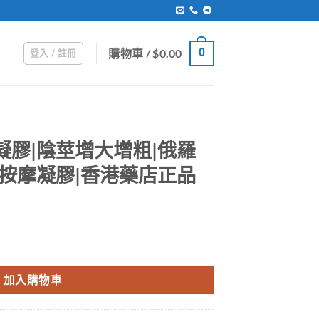
購物車 /
$
0.00
0
登入 / 註冊
角鹿凝膠|陰莖增大增粗|俄羅
|草本按摩凝膠|香港藥店正品
粗|俄羅斯Maral Gel|草本按摩凝膠|香港藥店正品 數量
加入購物車