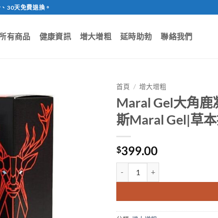
、30天免費退換。
所有商品
健康資訊
增大增粗
延時助勃
聯絡我們
首頁
/
增大增粗
Maral Gel大
斯Maral Gel
399.00
$
Maral Gel大角鹿凝膠|陰莖增大增