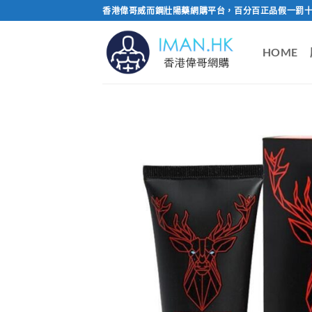
Skip
香港偉哥威而鋼壯陽藥網購平台，百分百正品假一罰十
to
content
HOME