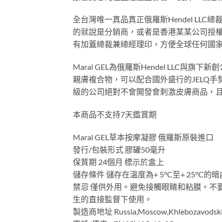
全台灣唯一真品真正俄羅斯Hendel L
的就說是分銷商，或者是香港某某公司授
有加蓋總裁兼總經理印，方便全球任何國
Maral GEL為俄羅斯Hendel LL
親膚複合物，可以配合國外盛行的JELQ手
級的公司絕對不會開發會刺激皮膚商品，且
本商品不支持7天鑑賞期
Maral GEL草本按摩凝膠 俄羅斯原裝進口
發行/包裝形式 膠罐50毫升
保質期 24個月 標示於盒上
儲存條件 儲存在溫度為+ 5°C至+ 25°C的暗
禁忌 僅供外用。避免接觸眼睛和粘膜。不
生的直接監督下使用。
製造商地址 Russia,Moscow,Khlebozavodskiy P