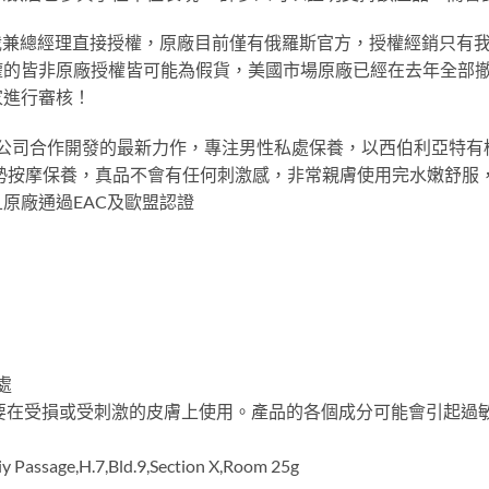
LC總裁兼總經理直接授權，原廠目前僅有俄羅斯官方，授權經銷只有
權的皆非原廠授權皆可能為假貨，美國市場原廠已經在去年全部
家進行審核！
C與旗下新創公司合作開發的最新力作，專注男性私處保養，以西伯利亞特有植
勢按摩保養，真品不會有任何刺激感，非常親膚使用完水嫩舒服，不會
原廠通過EAC及歐盟認證
處
要在受損或受刺激的皮膚上使用。產品的各個成分可能會引起過
assage,H.7,Bld.9,Section X,Room 25g