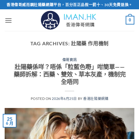
Skip
香港偉哥威而鋼壯陽藥網購平台，百分百正品假一罰十、30天免費退換。
to
content
0
TAG ARCHIVES:
壯陽藥 作用機制
偉哥資訊
壯陽藥係咩？唔係「粒藍色嘢」咁簡單——
藥師拆解：西藥、雙效、草本灰產，機制完
全唔同
POSTED ON
2026年6月25日
BY
香港壯陽藥網購
25
6 月