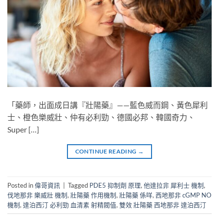
「藥師，出面成日講『壯陽藥』——藍色威而鋼、黃色犀利
士、橙色樂威壯、仲有必利勁、德國必邦、韓國奇力、
Super […]
CONTINUE READING
→
Posted in
偉哥資訊
|
Tagged
PDE5 抑制劑 原理
,
他達拉非 犀利士 機制
,
伐地那非 樂威壯 機制
,
壯陽藥 作用機制
,
壯陽藥 係咩
,
西地那非 cGMP NO
機制
,
達泊西汀 必利勁 血清素 射精閥值
,
雙效 壯陽藥 西地那非 達泊西汀