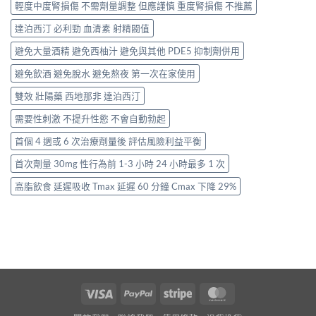
輕度中度腎損傷 不需劑量調整 但應謹慎 重度腎損傷 不推薦
達泊西汀 必利勁 血清素 射精閥值
避免大量酒精 避免西柚汁 避免與其他 PDE5 抑制劑併用
避免飲酒 避免脫水 避免熬夜 第一次在家使用
雙效 壯陽藥 西地那非 達泊西汀
需要性刺激 不提升性慾 不會自動勃起
首個 4 週或 6 次治療劑量後 評估風險利益平衡
首次劑量 30mg 性行為前 1-3 小時 24 小時最多 1 次
高脂飲食 延遲吸收 Tmax 延遲 60 分鐘 Cmax 下降 29%
Visa
PayPal
Stripe
MasterCard