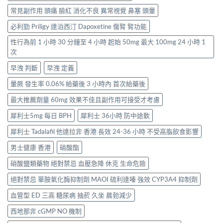
常見副作用 頭痛 臉紅 消化不良 異常視覺 鼻塞 頭暈
必利勁 Priligy 達泊西汀 Dapoxetine 傷腎 腎功能
性行為前 1 小時 30 分鐘至 4 小時 起始 50mg 最大 100mg 24 小時 1
次
早洩 判斷
早洩 定義
暈厥 發生率 0.06% 給藥後 3 小時內 首次給藥後
最大推薦劑量 60mg 效果不佳且副作用可接受才考慮
犀利士5mg 每日 BPH
犀利士 36小時 防中途軟
犀利士 Tadalafil 他達拉非 香港 長效 24-36 小時 不受高脂飲食影響
男士健康 香港
硝酸酯
硝酸鹽類藥物 絕對禁忌 血壓急降 休克 生命危險
絕對禁忌 單胺氧化酶抑制劑 MAOI 硫利達嗪 強效 CYP3A4 抑制劑
血管型 ED 三高 糖尿病 抽菸 久坐 晨勃減少
西地那非 cGMP NO 機制