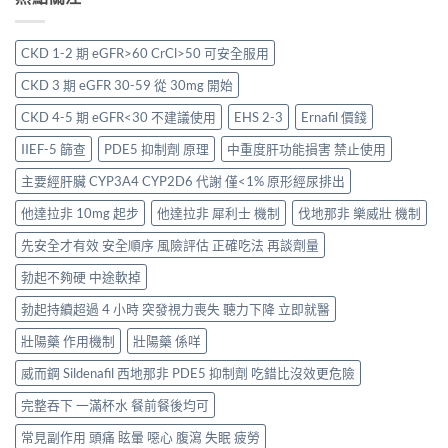
CKD 1-2 期 eGFR>60 CrCl>50 可安全服用
CKD 3 期 eGFR 30-59 從 30mg 開始
CKD 4-5 期 eGFR<30 不建議使用
EHS 2-3
Ernafil 價錢
IIEF-5 篩查
PDE5 抑制劑 原理
中重度肝功能損害 禁止使用
主要經肝臟 CYP3A4 CYP2D6 代謝 僅<1% 原形經尿排出
他達拉非 10mg 起步
他達拉非 犀利士 機制
伐地那非 樂威壯 機制
先安全才有效 安全順序 風險評估 正確吃法 再談劑量
勃起不夠硬 中途軟掉
勃起持續超過 4 小時 突發視力喪失 聽力下降 立即就醫
壯陽藥 作用機制
壯陽藥 係咩
威而鋼 Sildenafil 西地那非 PDE5 抑制劑 吃錯比沒效更危險
完整吞下 一滿杯水 餐前餐後均可
常見副作用 頭痛 眩暈 噁心 腹瀉 失眠 疲勞