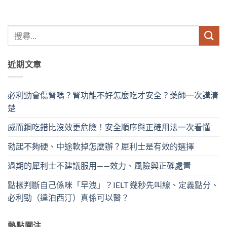
近期文章
必利勁會傷腎嗎？腎功能不好怎麼吃才安全？藥師一次講清
楚
威而鋼吃錯比沒效更危險！安全順序與正確用法一次看懂
勃起不夠硬、中途軟掉怎麼辦？犀利士是有效的選擇
過期的犀利士不建議服用——效力、風險與正確處置
點樣判斷自己係咪「早洩」？IELT 幾秒先叫線、定義點分、
必利勁（達泊西汀）真係可以醫？
熱點關注