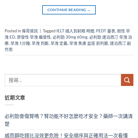
CONTINUE READING
→
Posted in
偉哥資訊
|
Tagged
IELT 插入到射精 時間
,
PEDT 量表
,
假性 早
洩 ED
,
原發性 早洩 繼發性
,
必利勁 30mg 60mg
,
必利勁 達泊西汀 早洩 治
療
,
早洩 1分鐘
,
早洩 判斷
,
早洩 定義
,
早洩 焦慮 盆底 前列腺
,
達泊西汀 副
作用
近期文章
必利勁會傷腎嗎？腎功能不好怎麼吃才安全？藥師一次講清
楚
威而鋼吃錯比沒效更危險！安全順序與正確用法一次看懂