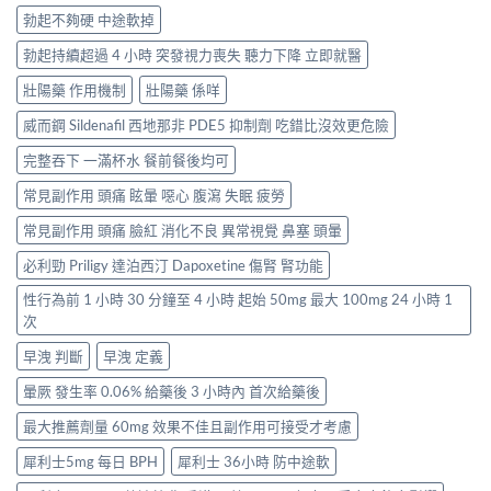
勃起不夠硬 中途軟掉
勃起持續超過 4 小時 突發視力喪失 聽力下降 立即就醫
壯陽藥 作用機制
壯陽藥 係咩
威而鋼 Sildenafil 西地那非 PDE5 抑制劑 吃錯比沒效更危險
完整吞下 一滿杯水 餐前餐後均可
常見副作用 頭痛 眩暈 噁心 腹瀉 失眠 疲勞
常見副作用 頭痛 臉紅 消化不良 異常視覺 鼻塞 頭暈
必利勁 Priligy 達泊西汀 Dapoxetine 傷腎 腎功能
性行為前 1 小時 30 分鐘至 4 小時 起始 50mg 最大 100mg 24 小時 1
次
早洩 判斷
早洩 定義
暈厥 發生率 0.06% 給藥後 3 小時內 首次給藥後
最大推薦劑量 60mg 效果不佳且副作用可接受才考慮
犀利士5mg 每日 BPH
犀利士 36小時 防中途軟