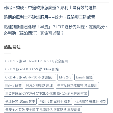
勃起不夠硬、中途軟掉怎麼辦？犀利士是有效的選擇
過期的犀利士不建議服用——效力、風險與正確處置
點樣判斷自己係咪「早洩」？IELT 幾秒先叫線、定義點分、
必利勁（達泊西汀）真係可以醫？
熱點關注
CKD 1-2 期 eGFR>60 CrCl>50 可安全服用
CKD 3 期 eGFR 30-59 從 30mg 開始
CKD 4-5 期 eGFR<30 不建議使用
EHS 2-3
Ernafil 價錢
IIEF-5 篩查
PDE5 抑制劑 原理
中重度肝功能損害 禁止使用
主要經肝臟 CYP3A4 CYP2D6 代謝 僅<1% 原形經尿排出
他達拉非 10mg 起步
他達拉非 犀利士 機制
伐地那非 樂威壯 機制
先安全才有效 安全順序 風險評估 正確吃法 再談劑量