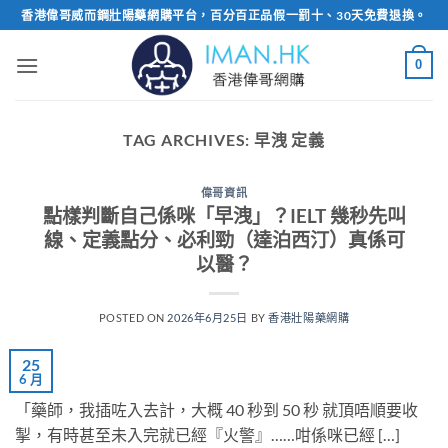
Skip
香港偉哥威而鋼壯陽藥網購平台，百分百正品假一罰十、30天免費退換。
to
content
0
TAG ARCHIVES:
早洩 定義
偉哥資訊
點樣判斷自己係咪「早洩」？IELT 幾秒先叫
線、定義點分、必利勁（達泊西汀）真係可
以醫？
POSTED ON
2026年6月25日
BY
香港壯陽藥網購
25
6 月
「藥師，我插咗入去計，大概 40 秒到 50 秒​ 就頂唔順要收
掣，有時甚至未入完就已經『火警』……咁係咪已經 […]