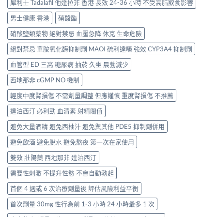
犀利士 Tadalafil 他達拉非 香港 長效 24-36 小時 不受高脂飲食影響
男士健康 香港
硝酸酯
硝酸鹽類藥物 絕對禁忌 血壓急降 休克 生命危險
絕對禁忌 單胺氧化酶抑制劑 MAOI 硫利達嗪 強效 CYP3A4 抑制劑
血管型 ED 三高 糖尿病 抽菸 久坐 晨勃減少
西地那非 cGMP NO 機制
輕度中度腎損傷 不需劑量調整 但應謹慎 重度腎損傷 不推薦
達泊西汀 必利勁 血清素 射精閥值
避免大量酒精 避免西柚汁 避免與其他 PDE5 抑制劑併用
避免飲酒 避免脫水 避免熬夜 第一次在家使用
雙效 壯陽藥 西地那非 達泊西汀
需要性刺激 不提升性慾 不會自動勃起
首個 4 週或 6 次治療劑量後 評估風險利益平衡
首次劑量 30mg 性行為前 1-3 小時 24 小時最多 1 次