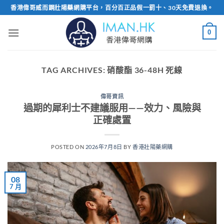
Skip
香港偉哥威而鋼壯陽藥網購平台，百分百正品假一罰十、30天免費退換。
to
content
0
TAG ARCHIVES:
硝酸酯 36-48H 死線
偉哥資訊
過期的犀利士不建議服用——效力、風險與
正確處置
POSTED ON
2026年7月8日
BY
香港壯陽藥網購
08
7 月