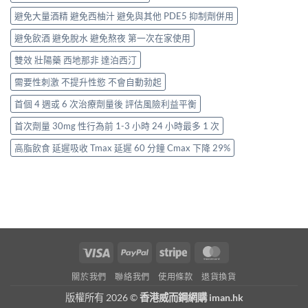
避免大量酒精 避免西柚汁 避免與其他 PDE5 抑制劑併用
避免飲酒 避免脫水 避免熬夜 第一次在家使用
雙效 壯陽藥 西地那非 達泊西汀
需要性刺激 不提升性慾 不會自動勃起
首個 4 週或 6 次治療劑量後 評估風險利益平衡
首次劑量 30mg 性行為前 1-3 小時 24 小時最多 1 次
高脂飲食 延遲吸收 Tmax 延遲 60 分鐘 Cmax 下降 29%
Visa
PayPal
Stripe
MasterCard
關於我們
聯絡我們
使用條款
退貨換貨
版權所有 2026 ©
香港威而鋼網購 iman.hk