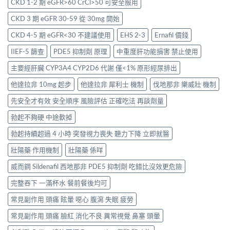
CKD 1-2 期 eGFR>60 CrCl>50 可安全服用
CKD 3 期 eGFR 30-59 從 30mg 開始
CKD 4-5 期 eGFR<30 不建議使用
EHS 2-3
Ernafil 價錢
IIEF-5 篩查
PDE5 抑制劑 原理
中重度肝功能損害 禁止使用
主要經肝臟 CYP3A4 CYP2D6 代謝 僅<1% 原形經尿排出
他達拉非 10mg 起步
他達拉非 犀利士 機制
伐地那非 樂威壯 機制
先安全才有效 安全順序 風險評估 正確吃法 再談劑量
勃起不夠硬 中途軟掉
勃起持續超過 4 小時 突發視力喪失 聽力下降 立即就醫
壯陽藥 作用機制
壯陽藥 係咩
威而鋼 Sildenafil 西地那非 PDE5 抑制劑 吃錯比沒效更危險
完整吞下 一滿杯水 餐前餐後均可
常見副作用 頭痛 眩暈 噁心 腹瀉 失眠 疲勞
常見副作用 頭痛 臉紅 消化不良 異常視覺 鼻塞 頭暈