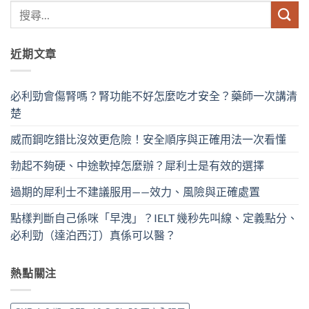
近期文章
必利勁會傷腎嗎？腎功能不好怎麼吃才安全？藥師一次講清
楚
威而鋼吃錯比沒效更危險！安全順序與正確用法一次看懂
勃起不夠硬、中途軟掉怎麼辦？犀利士是有效的選擇
過期的犀利士不建議服用——效力、風險與正確處置
點樣判斷自己係咪「早洩」？IELT 幾秒先叫線、定義點分、
必利勁（達泊西汀）真係可以醫？
熱點關注