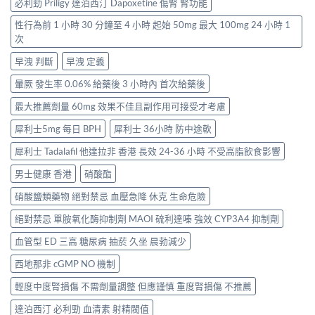
必利勁 Priligy 達泊西汀 Dapoxetine 傷腎 腎功能
性行為前 1 小時 30 分鐘至 4 小時 起始 50mg 最大 100mg 24 小時 1
次
早洩 判斷
早洩 定義
暈厥 發生率 0.06% 給藥後 3 小時內 首次給藥後
最大推薦劑量 60mg 效果不佳且副作用可接受才考慮
犀利士5mg 每日 BPH
犀利士 36小時 防中途軟
犀利士 Tadalafil 他達拉非 香港 長效 24-36 小時 不受高脂飲食影響
男士健康 香港
硝酸酯
硝酸鹽類藥物 絕對禁忌 血壓急降 休克 生命危險
絕對禁忌 單胺氧化酶抑制劑 MAOI 硫利達嗪 強效 CYP3A4 抑制劑
血管型 ED 三高 糖尿病 抽菸 久坐 晨勃減少
西地那非 cGMP NO 機制
輕度中度腎損傷 不需劑量調整 但應謹慎 重度腎損傷 不推薦
達泊西汀 必利勁 血清素 射精閥值