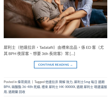
犀利士（他達拉非，Tadalafil）由禮來出品，係 ED 客（尤
其 BPH 夜尿客、想要 36h 長效客）常 […]
CONTINUE READING
→
Posted in
偉哥資訊
|
Tagged
他達拉非 降解 效力
,
犀利士5mg 每日 過期
BPH
,
硝酸酯 36-48h 死線
,
禮來 犀利士 HK-XXXXX
,
過期 犀利士 唔建議服
用
,
過期藥 回收