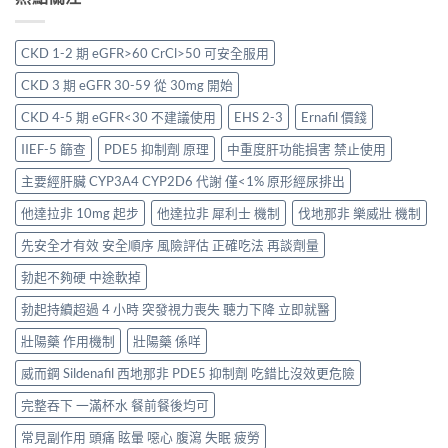
CKD 1-2 期 eGFR>60 CrCl>50 可安全服用
CKD 3 期 eGFR 30-59 從 30mg 開始
CKD 4-5 期 eGFR<30 不建議使用
EHS 2-3
Ernafil 價錢
IIEF-5 篩查
PDE5 抑制劑 原理
中重度肝功能損害 禁止使用
主要經肝臟 CYP3A4 CYP2D6 代謝 僅<1% 原形經尿排出
他達拉非 10mg 起步
他達拉非 犀利士 機制
伐地那非 樂威壯 機制
先安全才有效 安全順序 風險評估 正確吃法 再談劑量
勃起不夠硬 中途軟掉
勃起持續超過 4 小時 突發視力喪失 聽力下降 立即就醫
壯陽藥 作用機制
壯陽藥 係咩
威而鋼 Sildenafil 西地那非 PDE5 抑制劑 吃錯比沒效更危險
完整吞下 一滿杯水 餐前餐後均可
常見副作用 頭痛 眩暈 噁心 腹瀉 失眠 疲勞