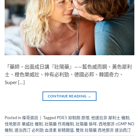
「藥師，出面成日講『壯陽藥』——藍色威而鋼、黃色犀利
士、橙色樂威壯、仲有必利勁、德國必邦、韓國奇力、
Super […]
CONTINUE READING
→
Posted in
偉哥資訊
|
Tagged
PDE5 抑制劑 原理
,
他達拉非 犀利士 機制
,
伐地那非 樂威壯 機制
,
壯陽藥 作用機制
,
壯陽藥 係咩
,
西地那非 cGMP NO
機制
,
達泊西汀 必利勁 血清素 射精閥值
,
雙效 壯陽藥 西地那非 達泊西汀