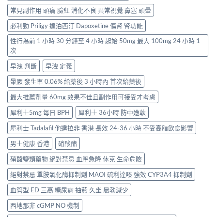
常見副作用 頭痛 臉紅 消化不良 異常視覺 鼻塞 頭暈
必利勁 Priligy 達泊西汀 Dapoxetine 傷腎 腎功能
性行為前 1 小時 30 分鐘至 4 小時 起始 50mg 最大 100mg 24 小時 1
次
早洩 判斷
早洩 定義
暈厥 發生率 0.06% 給藥後 3 小時內 首次給藥後
最大推薦劑量 60mg 效果不佳且副作用可接受才考慮
犀利士5mg 每日 BPH
犀利士 36小時 防中途軟
犀利士 Tadalafil 他達拉非 香港 長效 24-36 小時 不受高脂飲食影響
男士健康 香港
硝酸酯
硝酸鹽類藥物 絕對禁忌 血壓急降 休克 生命危險
絕對禁忌 單胺氧化酶抑制劑 MAOI 硫利達嗪 強效 CYP3A4 抑制劑
血管型 ED 三高 糖尿病 抽菸 久坐 晨勃減少
西地那非 cGMP NO 機制