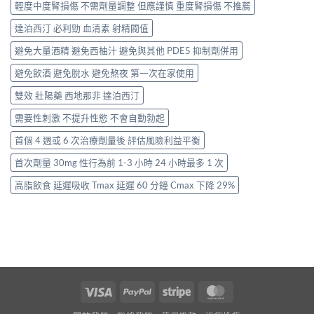
輕度中度腎損傷 不需劑量調整 但應謹慎 重度腎損傷 不推薦
達泊西汀 必利勁 血清素 射精閥值
避免大量酒精 避免西柚汁 避免與其他 PDE5 抑制劑併用
避免飲酒 避免脫水 避免熬夜 第一次在家使用
雙效 壯陽藥 西地那非 達泊西汀
需要性刺激 不提升性慾 不會自動勃起
首個 4 週或 6 次治療劑量後 評估風險利益平衡
首次劑量 30mg 性行為前 1-3 小時 24 小時最多 1 次
高脂飲食 延遲吸收 Tmax 延遲 60 分鐘 Cmax 下降 29%
Visa
PayPal
Stripe
MasterCard