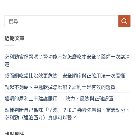
近期文章
必利勁會傷腎嗎？腎功能不好怎麼吃才安全？藥師一次講清
楚
威而鋼吃錯比沒效更危險！安全順序與正確用法一次看懂
勃起不夠硬、中途軟掉怎麼辦？犀利士是有效的選擇
過期的犀利士不建議服用——效力、風險與正確處置
點樣判斷自己係咪「早洩」？IELT 幾秒先叫線、定義點分、
必利勁（達泊西汀）真係可以醫？
熱點關注