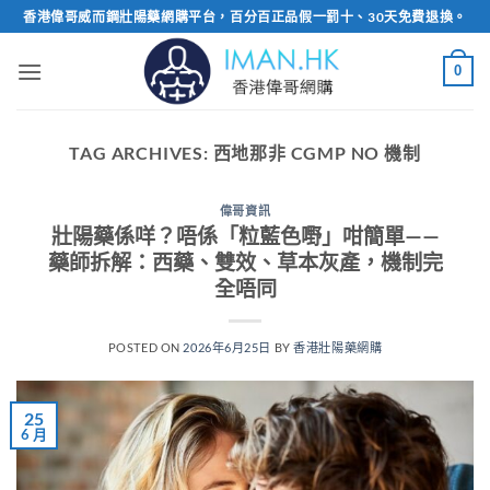
Skip
香港偉哥威而鋼壯陽藥網購平台，百分百正品假一罰十、30天免費退換。
to
content
0
TAG ARCHIVES:
西地那非 CGMP NO 機制
偉哥資訊
壯陽藥係咩？唔係「粒藍色嘢」咁簡單——
藥師拆解：西藥、雙效、草本灰產，機制完
全唔同
POSTED ON
2026年6月25日
BY
香港壯陽藥網購
25
6 月