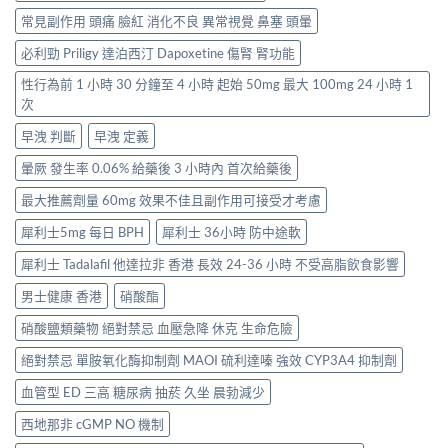
常見副作用 頭痛 臉紅 消化不良 異常視覺 鼻塞 頭暈
必利勁 Priligy 達泊西汀 Dapoxetine 傷腎 腎功能
性行為前 1 小時 30 分鐘至 4 小時 起始 50mg 最大 100mg 24 小時 1
次
早洩 判斷
早洩 定義
暈厥 發生率 0.06% 給藥後 3 小時內 首次給藥後
最大推薦劑量 60mg 效果不佳且副作用可接受才考慮
犀利士5mg 每日 BPH
犀利士 36小時 防中途軟
犀利士 Tadalafil 他達拉非 香港 長效 24-36 小時 不受高脂飲食影響
男士健康 香港
硝酸酯
硝酸鹽類藥物 絕對禁忌 血壓急降 休克 生命危險
絕對禁忌 單胺氧化酶抑制劑 MAOI 硫利達嗪 強效 CYP3A4 抑制劑
血管型 ED 三高 糖尿病 抽菸 久坐 晨勃減少
西地那非 cGMP NO 機制