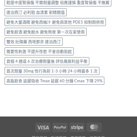
輕度中度腎損傷 不需劑量調整 但應謹慎 重度腎損傷 不推薦
達泊西汀 必利勁 血清素 射精閥值
避免大量酒精 避免西柚汁 避免與其他 PDE5 抑制劑併用
避免飲酒 避免脫水 避免熬夜 第一次在家使用
雙效 壯陽藥 西地那非 達泊西汀
需要性刺激 不提升性慾 不會自動勃起
首個 4 週或 6 次治療劑量後 評估風險利益平衡
首次劑量 30mg 性行為前 1-3 小時 24 小時最多 1 次
高脂飲食 延遲吸收 Tmax 延遲 60 分鐘 Cmax 下降 29%
Visa
PayPal
Stripe
MasterCard