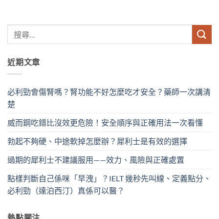
近期文章
必利勁會傷腎嗎？腎功能不好怎麼吃才安全？藥師一次講清
楚
威而鋼吃錯比沒效更危險！安全順序與正確用法一次看懂
勃起不夠硬、中途軟掉怎麼辦？犀利士是有效的選擇
過期的犀利士不建議服用——效力、風險與正確處置
點樣判斷自己係咪「早洩」？IELT 幾秒先叫線、定義點分、
必利勁（達泊西汀）真係可以醫？
熱點關注