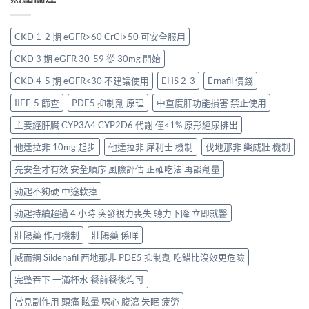
CKD 1-2 期 eGFR>60 CrCl>50 可安全服用
CKD 3 期 eGFR 30-59 從 30mg 開始
CKD 4-5 期 eGFR<30 不建議使用
EHS 2-3
Ernafil 價錢
IIEF-5 篩查
PDE5 抑制劑 原理
中重度肝功能損害 禁止使用
主要經肝臟 CYP3A4 CYP2D6 代謝 僅<1% 原形經尿排出
他達拉非 10mg 起步
他達拉非 犀利士 機制
伐地那非 樂威壯 機制
先安全才有效 安全順序 風險評估 正確吃法 再談劑量
勃起不夠硬 中途軟掉
勃起持續超過 4 小時 突發視力喪失 聽力下降 立即就醫
壯陽藥 作用機制
壯陽藥 係咩
威而鋼 Sildenafil 西地那非 PDE5 抑制劑 吃錯比沒效更危險
完整吞下 一滿杯水 餐前餐後均可
常見副作用 頭痛 眩暈 噁心 腹瀉 失眠 疲勞