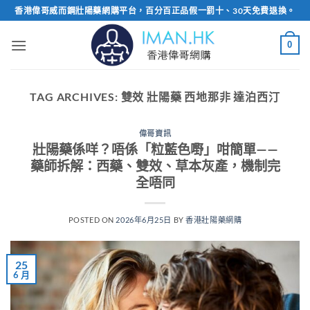
Skip
香港偉哥威而鋼壯陽藥網購平台，百分百正品假一罰十、30天免費退換。
to
content
0
TAG ARCHIVES:
雙效 壯陽藥 西地那非 達泊西汀
偉哥資訊
壯陽藥係咩？唔係「粒藍色嘢」咁簡單——
藥師拆解：西藥、雙效、草本灰產，機制完
全唔同
POSTED ON
2026年6月25日
BY
香港壯陽藥網購
25
6 月