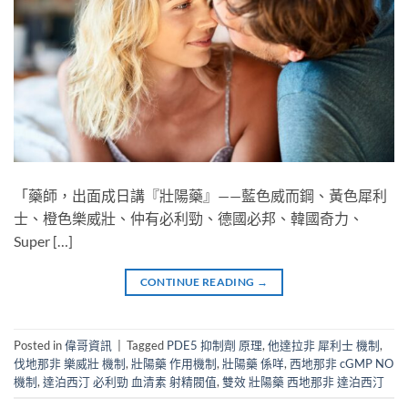
「藥師，出面成日講『壯陽藥』——藍色威而鋼、黃色犀利
士、橙色樂威壯、仲有必利勁、德國必邦、韓國奇力、
Super […]
CONTINUE READING
→
Posted in
偉哥資訊
|
Tagged
PDE5 抑制劑 原理
,
他達拉非 犀利士 機制
,
伐地那非 樂威壯 機制
,
壯陽藥 作用機制
,
壯陽藥 係咩
,
西地那非 cGMP NO
機制
,
達泊西汀 必利勁 血清素 射精閥值
,
雙效 壯陽藥 西地那非 達泊西汀