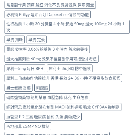
常見副作用 頭痛 臉紅 消化不良 異常視覺 鼻塞 頭暈
必利勁 Priligy 達泊西汀 Dapoxetine 傷腎 腎功能
性行為前 1 小時 30 分鐘至 4 小時 起始 50mg 最大 100mg 24 小時 1
次
早洩 判斷
早洩 定義
暈厥 發生率 0.06% 給藥後 3 小時內 首次給藥後
最大推薦劑量 60mg 效果不佳且副作用可接受才考慮
犀利士5mg 每日 BPH
犀利士 36小時 防中途軟
犀利士 Tadalafil 他達拉非 香港 長效 24-36 小時 不受高脂飲食影響
男士健康 香港
硝酸酯
硝酸鹽類藥物 絕對禁忌 血壓急降 休克 生命危險
絕對禁忌 單胺氧化酶抑制劑 MAOI 硫利達嗪 強效 CYP3A4 抑制劑
血管型 ED 三高 糖尿病 抽菸 久坐 晨勃減少
西地那非 cGMP NO 機制