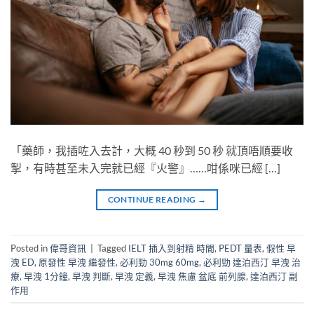
「藥師，我插咗入去計，大概 40 秒到 50 秒​ 就頂唔順要收
掣，有時甚至未入完就已經『火警』……咁係咪已經 […]
CONTINUE READING
→
Posted in
偉哥資訊
|
Tagged
IELT 插入到射精 時間
,
PEDT 量表
,
假性 早
洩 ED
,
原發性 早洩 繼發性
,
必利勁 30mg 60mg
,
必利勁 達泊西汀 早洩 治
療
,
早洩 1分鐘
,
早洩 判斷
,
早洩 定義
,
早洩 焦慮 盆底 前列腺
,
達泊西汀 副
作用