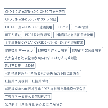
CKD 1-2 期 eGFR>60 CrCl>50 可安全服用
CKD 3 期 eGFR 30-59 從 30mg 開始
CKD 4-5 期 eGFR<30 不建議使用
EHS 2-3
Ernafil 價錢
IIEF-5 篩查
PDE5 抑制劑 原理
中重度肝功能損害 禁止使用
主要經肝臟 CYP3A4 CYP2D6 代謝 僅<1% 原形經尿排出
他達拉非 10mg 起步
他達拉非 犀利士 機制
伐地那非 樂威壯 機制
先安全才有效 安全順序 風險評估 正確吃法 再談劑量
勃起不夠硬 中途軟掉
勃起持續超過 4 小時 突發視力喪失 聽力下降 立即就醫
壯陽藥 作用機制
壯陽藥 係咩
威而鋼 Sildenafil 西地那非 PDE5 抑制劑 吃錯比沒效更危險
完整吞下 一滿杯水 餐前餐後均可
常見副作用 頭痛 眩暈 噁心 腹瀉 失眠 疲勞