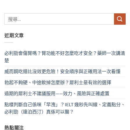
近期文章
必利勁會傷腎嗎？腎功能不好怎麼吃才安全？藥師一次講清
楚
威而鋼吃錯比沒效更危險！安全順序與正確用法一次看懂
勃起不夠硬、中途軟掉怎麼辦？犀利士是有效的選擇
過期的犀利士不建議服用——效力、風險與正確處置
點樣判斷自己係咪「早洩」？IELT 幾秒先叫線、定義點分、
必利勁（達泊西汀）真係可以醫？
熱點關注