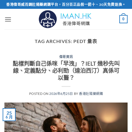
Skip
香港偉哥威而鋼壯陽藥網購平台，百分百正品假一罰十、30天免費退換。
to
content
0
TAG ARCHIVES:
PEDT 量表
偉哥資訊
點樣判斷自己係咪「早洩」？IELT 幾秒先叫
線、定義點分、必利勁（達泊西汀）真係可
以醫？
POSTED ON
2026年6月25日
BY
香港壯陽藥網購
25
6 月