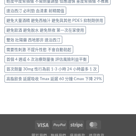
輕度中度腎損傷 不需劑量調整 但應謹慎 重度腎損傷 不推薦
達泊西汀 必利勁 血清素 射精閥值
避免大量酒精 避免西柚汁 避免與其他 PDE5 抑制劑併用
避免飲酒 避免脫水 避免熬夜 第一次在家使用
雙效 壯陽藥 西地那非 達泊西汀
需要性刺激 不提升性慾 不會自動勃起
首個 4 週或 6 次治療劑量後 評估風險利益平衡
首次劑量 30mg 性行為前 1-3 小時 24 小時最多 1 次
高脂飲食 延遲吸收 Tmax 延遲 60 分鐘 Cmax 下降 29%
Visa
PayPal
Stripe
MasterCard
關於我們
聯絡我們
使用條款
退貨換貨