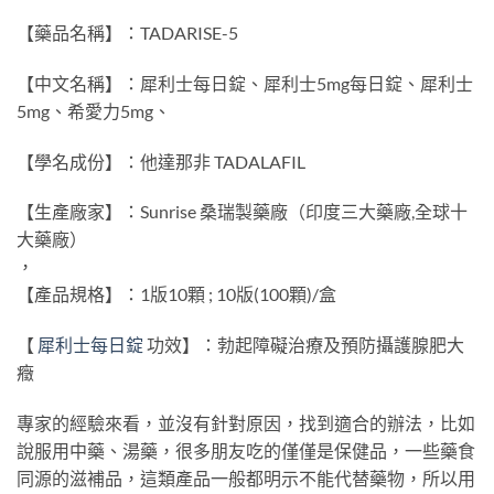
【藥品名稱】：TADARISE-5
【中文名稱】：犀利士每日錠、犀利士5mg每日錠、犀利士
5mg、希愛力5mg、
【學名成份】：他達那非 TADALAFIL
【生產廠家】：Sunrise 桑瑞製藥廠（印度三大藥廠,全球十
大藥廠）
，
【產品規格】：1版10顆 ; 10版(100顆)/盒
【
犀利士每日錠
功效】：勃起障礙治療及預防攝護腺肥大
癥
專家的經驗來看，並沒有針對原因，找到適合的辦法，比如
說服用中藥、湯藥，很多朋友吃的僅僅是保健品，一些藥食
同源的滋補品，這類產品一般都明示不能代替藥物，所以用