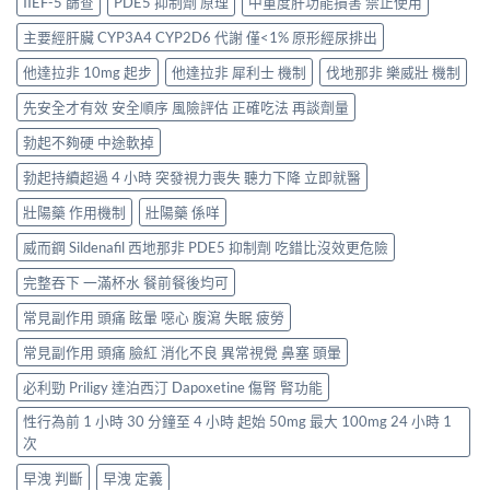
IIEF-5 篩查
PDE5 抑制劑 原理
中重度肝功能損害 禁止使用
主要經肝臟 CYP3A4 CYP2D6 代謝 僅<1% 原形經尿排出
他達拉非 10mg 起步
他達拉非 犀利士 機制
伐地那非 樂威壯 機制
先安全才有效 安全順序 風險評估 正確吃法 再談劑量
勃起不夠硬 中途軟掉
勃起持續超過 4 小時 突發視力喪失 聽力下降 立即就醫
壯陽藥 作用機制
壯陽藥 係咩
威而鋼 Sildenafil 西地那非 PDE5 抑制劑 吃錯比沒效更危險
完整吞下 一滿杯水 餐前餐後均可
常見副作用 頭痛 眩暈 噁心 腹瀉 失眠 疲勞
常見副作用 頭痛 臉紅 消化不良 異常視覺 鼻塞 頭暈
必利勁 Priligy 達泊西汀 Dapoxetine 傷腎 腎功能
性行為前 1 小時 30 分鐘至 4 小時 起始 50mg 最大 100mg 24 小時 1
次
早洩 判斷
早洩 定義