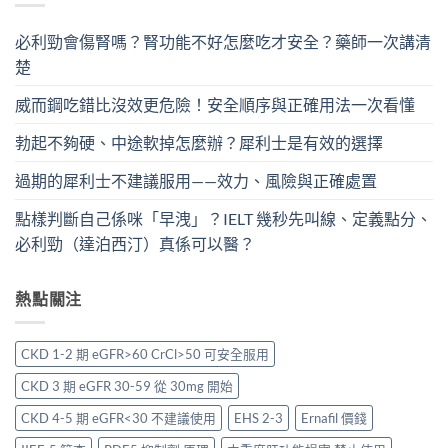
必利勁會傷腎嗎？腎功能不好怎麼吃才安全？藥師一次講清
楚
威而鋼吃錯比沒效更危險！安全順序與正確用法一次看懂
勃起不夠硬、中途軟掉怎麼辦？犀利士是有效的選擇
過期的犀利士不建議服用——效力、風險與正確處置
點樣判斷自己係咪「早洩」？IELT 幾秒先叫線、定義點分、
必利勁（達泊西汀）真係可以醫？
熱點關注
CKD 1-2 期 eGFR>60 CrCl>50 可安全服用
CKD 3 期 eGFR 30-59 從 30mg 開始
CKD 4-5 期 eGFR<30 不建議使用
EHS 2-3
Ernafil 價錢