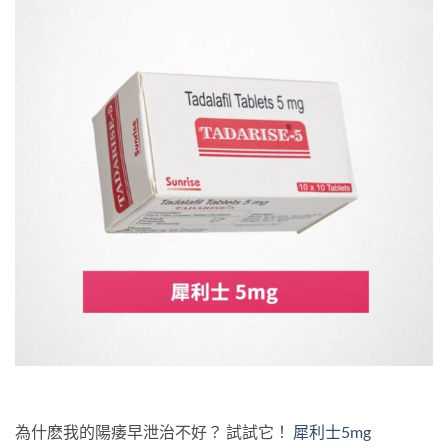
為什麽我的陽痿早泄治不好？ 試試它！
犀利士5mg