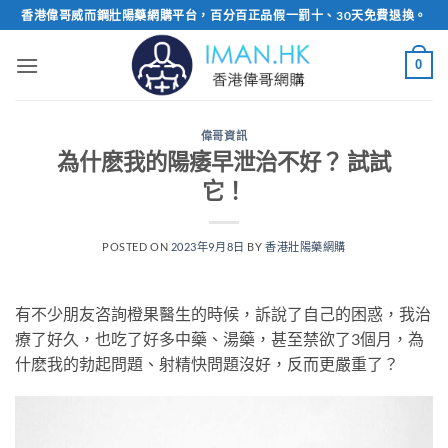
Skip
香港偉哥威而鋼壯陽藥網購平台，百分百正品假一罰十、30天免費退換。
to
content
0
偉哥資訊
為什麽我的陽痿早泄治不好？ 試試
它！
POSTED ON
2023年9月8日
BY
香港壯陽藥網購
有不少朋友咨詢橙果醫生的時候，訴說了自己的困惑，我治
療了好久，也吃了好多中藥、湯藥，甚至禁欲了3個月，為
什麽我的勃起問題、射精快問題沒好，反而更嚴重了？