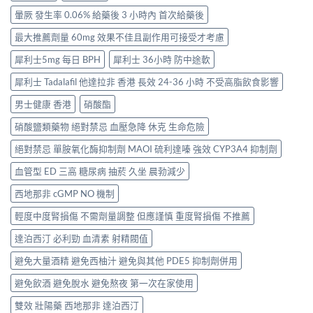
暈厥 發生率 0.06% 給藥後 3 小時內 首次給藥後
最大推薦劑量 60mg 效果不佳且副作用可接受才考慮
犀利士5mg 每日 BPH
犀利士 36小時 防中途軟
犀利士 Tadalafil 他達拉非 香港 長效 24-36 小時 不受高脂飲食影響
男士健康 香港
硝酸酯
硝酸鹽類藥物 絕對禁忌 血壓急降 休克 生命危險
絕對禁忌 單胺氧化酶抑制劑 MAOI 硫利達嗪 強效 CYP3A4 抑制劑
血管型 ED 三高 糖尿病 抽菸 久坐 晨勃減少
西地那非 cGMP NO 機制
輕度中度腎損傷 不需劑量調整 但應謹慎 重度腎損傷 不推薦
達泊西汀 必利勁 血清素 射精閥值
避免大量酒精 避免西柚汁 避免與其他 PDE5 抑制劑併用
避免飲酒 避免脫水 避免熬夜 第一次在家使用
雙效 壯陽藥 西地那非 達泊西汀