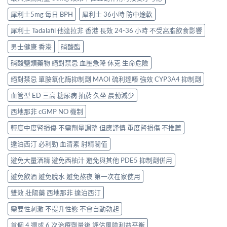
犀利士5mg 每日 BPH
犀利士 36小時 防中途軟
犀利士 Tadalafil 他達拉非 香港 長效 24-36 小時 不受高脂飲食影響
男士健康 香港
硝酸酯
硝酸鹽類藥物 絕對禁忌 血壓急降 休克 生命危險
絕對禁忌 單胺氧化酶抑制劑 MAOI 硫利達嗪 強效 CYP3A4 抑制劑
血管型 ED 三高 糖尿病 抽菸 久坐 晨勃減少
西地那非 cGMP NO 機制
輕度中度腎損傷 不需劑量調整 但應謹慎 重度腎損傷 不推薦
達泊西汀 必利勁 血清素 射精閥值
避免大量酒精 避免西柚汁 避免與其他 PDE5 抑制劑併用
避免飲酒 避免脫水 避免熬夜 第一次在家使用
雙效 壯陽藥 西地那非 達泊西汀
需要性刺激 不提升性慾 不會自動勃起
首個 4 週或 6 次治療劑量後 評估風險利益平衡