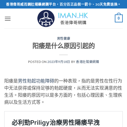
Skip
香港偉哥威而鋼壯陽藥網購平台，百分百正品假一罰十、30天免費退換。
to
content
0
男性健康
阳痿是什么原因引起的
POSTED ON
2023年9月18日
BY
香港壯陽藥網購
阳痿是
男性勃起功能障碍
的一种表现，指的是男性在性行为
中无法获得或保持足够的勃起硬度，从而无法实现满意的性
生活。阳痿的原因可以是多方面的，包括心理因素、生理疾
病以及生活方式等。