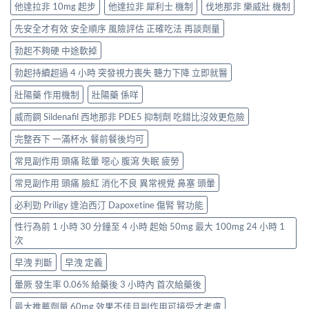
他達拉非 10mg 起步
他達拉非 犀利士 機制
伐地那非 樂威壯 機制
先安全才有效 安全順序 風險評估 正確吃法 再談劑量
勃起不夠硬 中途軟掉
勃起持續超過 4 小時 突發視力喪失 聽力下降 立即就醫
壯陽藥 作用機制
壯陽藥 係咩
威而鋼 Sildenafil 西地那非 PDE5 抑制劑 吃錯比沒效更危險
完整吞下 一滿杯水 餐前餐後均可
常見副作用 頭痛 眩暈 噁心 腹瀉 失眠 疲勞
常見副作用 頭痛 臉紅 消化不良 異常視覺 鼻塞 頭暈
必利勁 Priligy 達泊西汀 Dapoxetine 傷腎 腎功能
性行為前 1 小時 30 分鐘至 4 小時 起始 50mg 最大 100mg 24 小時 1
次
早洩 判斷
早洩 定義
暈厥 發生率 0.06% 給藥後 3 小時內 首次給藥後
最大推薦劑量 60mg 效果不佳且副作用可接受才考慮