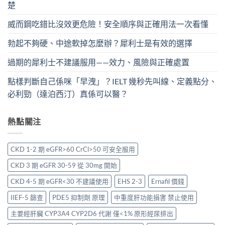
楚
威而鋼吃錯比沒效更危險！安全順序與正確用法一次看懂
勃起不夠硬、中途軟掉怎麼辦？犀利士是有效的選擇
過期的犀利士不建議服用——效力、風險與正確處置
點樣判斷自己係咪「早洩」？IELT 幾秒先叫線、定義點分、
必利勁（達泊西汀）真係可以醫？
熱點關注
CKD 1-2 期 eGFR>60 CrCl>50 可安全服用
CKD 3 期 eGFR 30-59 從 30mg 開始
CKD 4-5 期 eGFR<30 不建議使用
EHS 2-3
Ernafil 價錢
IIEF-5 篩查
PDE5 抑制劑 原理
中重度肝功能損害 禁止使用
主要經肝臟 CYP3A4 CYP2D6 代謝 僅<1% 原形經尿排出