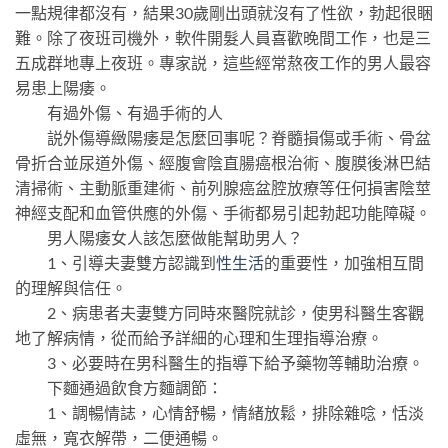
一點規律都沒有，結果30歲剛出頭就沒有了性欲，勃起很睏
難。除了夜班司機外，軟件開髮人員喜歡晚間工作，也是三
五成群地專上夜班。專家説，這些經常熬夜工作的男人最容
易患上陽痿。
有過外傷、有過手術的人
説外傷導緻陽痿是怎麼回事呢？脊髓損傷或手術、骨盆
骨折合並尿道外傷、經腹會陰直腸癌根治術、腹膜後淋巴結
清掃術、主動脈重建術、前列腺癌盆腔放療等任何損害陰莖
神經支配和血管供應的外傷、手術都易引起勃起功能障礙。
男人陽痿女人該怎麼做能幫助男人？
1、引導夫妻雙方認識到
性生活
的重要性，加強相互間
的理解與信任。
2、病患者夫妻雙方同時來醫院就診，使男科醫生客觀
地了解病情，從而給予詳細的心理和生理指導治療。
3、必要時在男科醫生的指導下給予藥物等輔助治療。
下麵通過飲食方麵調節：
1、調暢情誌，心情舒暢，情緒放鬆，排除雜唸，恬淡
虛無，寬衣解帶，二便通暢。