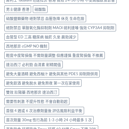
男士健康 香港
硝酸酯
硝酸鹽類藥物 絕對禁忌 血壓急降 休克 生命危險
絕對禁忌 單胺氧化酶抑制劑 MAOI 硫利達嗪 強效 CYP3A4 抑制劑
血管型 ED 三高 糖尿病 抽菸 久坐 晨勃減少
西地那非 cGMP NO 機制
輕度中度腎損傷 不需劑量調整 但應謹慎 重度腎損傷 不推薦
達泊西汀 必利勁 血清素 射精閥值
避免大量酒精 避免西柚汁 避免與其他 PDE5 抑制劑併用
避免飲酒 避免脫水 避免熬夜 第一次在家使用
雙效 壯陽藥 西地那非 達泊西汀
需要性刺激 不提升性慾 不會自動勃起
首個 4 週或 6 次治療劑量後 評估風險利益平衡
首次劑量 30mg 性行為前 1-3 小時 24 小時最多 1 次
高脂飲食 延遲吸收 Tmax 延遲 60 分鐘 Cmax 下降 29%