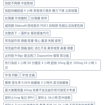
勃起不夠硬 中途軟掉
勃起持續超過 4 小時 突發視力喪失 聽力下降 立即就醫
壯陽藥 作用機制
壯陽藥 係咩
威而鋼 Sildenafil 西地那非 PDE5 抑制劑 吃錯比沒效更危險
完整吞下 一滿杯水 餐前餐後均可
常見副作用 頭痛 眩暈 噁心 腹瀉 失眠 疲勞
常見副作用 頭痛 臉紅 消化不良 異常視覺 鼻塞 頭暈
必利勁 Priligy 達泊西汀 Dapoxetine 傷腎 腎功能
性行為前 1 小時 30 分鐘至 4 小時 起始 50mg 最大 100mg 24 小時 1
次
早洩 判斷
早洩 定義
暈厥 發生率 0.06% 給藥後 3 小時內 首次給藥後
最大推薦劑量 60mg 效果不佳且副作用可接受才考慮
犀利士5mg 每日 BPH
犀利士 36小時 防中途軟
犀利士 Tadalafil 他達拉非 香港 長效 24-36 小時 不受高脂飲食影響