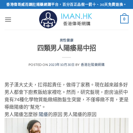
Skip
香港偉哥威而鋼壯陽藥網購平台，百分百正品假一罰十、30天免費退換。
to
content
0
男性健康
四類男人陽痿易中招
POSTED ON
2023年10月30日
BY
香港壯陽藥網購
男子漢大丈夫，扛得起責任，做得了家務。現在越來越多好
男人都會下廚煮飯給家裡吃。然而，研究髮現，廚房油菸中
竟有74種化學物質能緻細胞髮生突變，不僅導緻不育，更是
導緻陽痿的“幫兇”。
男人陽痿怎麼辦
陽痿
的原因 男人陽痿的原因