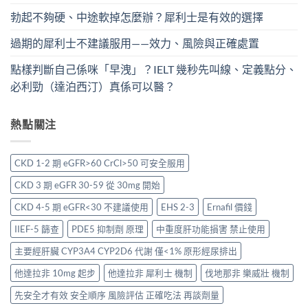
勃起不夠硬、中途軟掉怎麼辦？犀利士是有效的選擇
過期的犀利士不建議服用——效力、風險與正確處置
點樣判斷自己係咪「早洩」？IELT 幾秒先叫線、定義點分、
必利勁（達泊西汀）真係可以醫？
熱點關注
CKD 1-2 期 eGFR>60 CrCl>50 可安全服用
CKD 3 期 eGFR 30-59 從 30mg 開始
CKD 4-5 期 eGFR<30 不建議使用
EHS 2-3
Ernafil 價錢
IIEF-5 篩查
PDE5 抑制劑 原理
中重度肝功能損害 禁止使用
主要經肝臟 CYP3A4 CYP2D6 代謝 僅<1% 原形經尿排出
他達拉非 10mg 起步
他達拉非 犀利士 機制
伐地那非 樂威壯 機制
先安全才有效 安全順序 風險評估 正確吃法 再談劑量