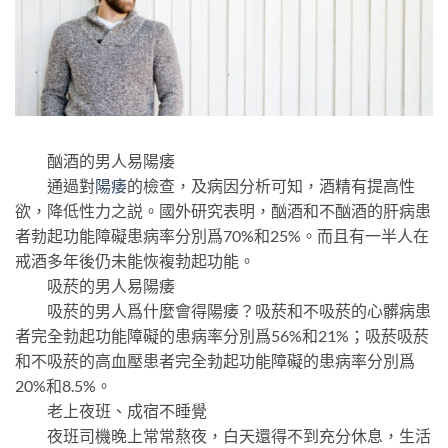
酗酒的男人易陽痿
通過對
陽痿
的檢查，及病因分析可知，酒精有提高性
欲，降低性力之説。國外研究表明，酗酒和不酗酒的肝病患
者勃起功能障礙患病率分別爲70%和25%。而且有一半人在
戒酒多年後仍未能恢複勃起功能。
吸菸的男人易陽痿
吸菸的男人爲什麼會得陽痿？吸菸和不吸菸的心髒病患
者完全勃起功能障礙的患病率分別爲56%和21%；吸菸吸菸
和不吸菸的高血壓患者完全勃起功能障礙的患病率分別爲
20%和8.5%。
老上夜班、成宿不睡覺
夜班司機晚上常常熬夜，白天還得不到充分休息，生活