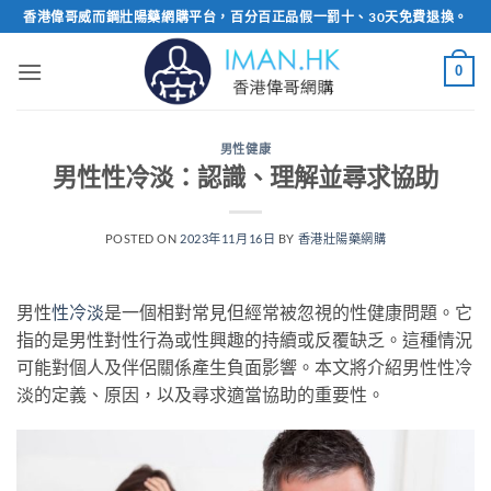
Skip
香港偉哥威而鋼壯陽藥網購平台，百分百正品假一罰十、30天免費退換。
to
content
0
男性健康
男性性冷淡：認識、理解並尋求協助
POSTED ON
2023年11月16日
BY
香港壯陽藥網購
男性
性冷淡
是一個相對常見但經常被忽視的性健康問題。它
指的是男性對性行為或性興趣的持續或反覆缺乏。這種情況
可能對個人及伴侶關係產生負面影響。本文將介紹男性性冷
淡的定義、原因，以及尋求適當協助的重要性。