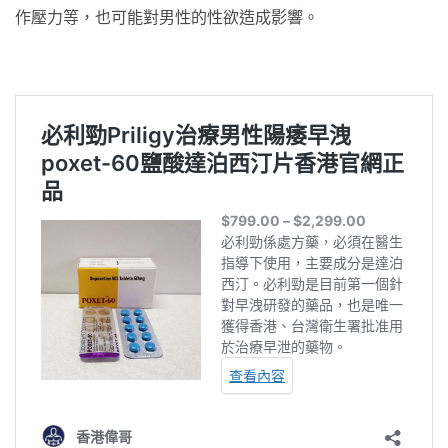
作壓力等，也可能對男性的性欲造成影響。