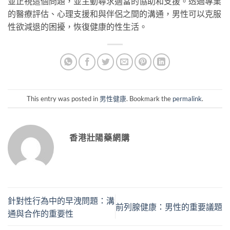
並正視這個問題，並主動尋求適當的協助和支援。透過專業
的醫療評估、心理支援和與伴侶之間的溝通，男性可以克服
性欲減退的困擾，恢復健康的性生活。
This entry was posted in
男性健康
. Bookmark the
permalink
.
香港壯陽藥網購
針對性行為中的早洩問題：溝
前列腺健康：男性的重要議題
通與合作的重要性