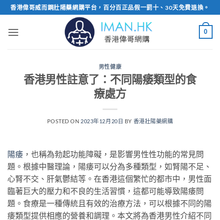
Skip
香港偉哥威而鋼壯陽藥網購平台，百分百正品假一罰十、30天免費退換。
to
content
0
男性健康
香港男性註意了：不同陽痿類型的食
療處方
POSTED ON
2023年12月20日
BY
香港壯陽藥網購
陽痿
，也稱為勃起功能障礙，是影響男性性功能的常見問
題。根據中醫理論，陽痿可以分為多種類型，如腎陽不足、
心腎不交、肝氣鬱結等。在香港這個繁忙的都市中，男性面
臨著巨大的壓力和不良的生活習慣，這都可能導致陽痿問
題。食療是一種傳統且有效的治療方法，可以根據不同的陽
痿類型提供相應的營養和調理。本文將為香港男性介紹不同