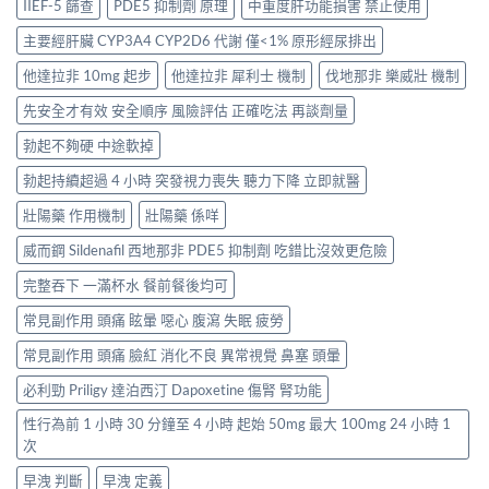
IIEF-5 篩查
PDE5 抑制劑 原理
中重度肝功能損害 禁止使用
主要經肝臟 CYP3A4 CYP2D6 代謝 僅<1% 原形經尿排出
他達拉非 10mg 起步
他達拉非 犀利士 機制
伐地那非 樂威壯 機制
先安全才有效 安全順序 風險評估 正確吃法 再談劑量
勃起不夠硬 中途軟掉
勃起持續超過 4 小時 突發視力喪失 聽力下降 立即就醫
壯陽藥 作用機制
壯陽藥 係咩
威而鋼 Sildenafil 西地那非 PDE5 抑制劑 吃錯比沒效更危險
完整吞下 一滿杯水 餐前餐後均可
常見副作用 頭痛 眩暈 噁心 腹瀉 失眠 疲勞
常見副作用 頭痛 臉紅 消化不良 異常視覺 鼻塞 頭暈
必利勁 Priligy 達泊西汀 Dapoxetine 傷腎 腎功能
性行為前 1 小時 30 分鐘至 4 小時 起始 50mg 最大 100mg 24 小時 1
次
早洩 判斷
早洩 定義