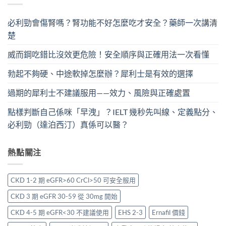
必利勁會傷腎嗎？腎功能不好怎麼吃才安全？藥師一次講清
楚
威而鋼吃錯比沒效更危險！安全順序與正確用法一次看懂
勃起不夠硬、中途軟掉怎麼辦？犀利士是有效的選擇
過期的犀利士不建議服用——效力、風險與正確處置
點樣判斷自己係咪「早洩」？IELT 幾秒先叫線、定義點分、
必利勁（達泊西汀）真係可以醫？
熱點關注
CKD 1-2 期 eGFR>60 CrCl>50 可安全服用
CKD 3 期 eGFR 30-59 從 30mg 開始
CKD 4-5 期 eGFR<30 不建議使用
EHS 2-3
Ernafil 價錢