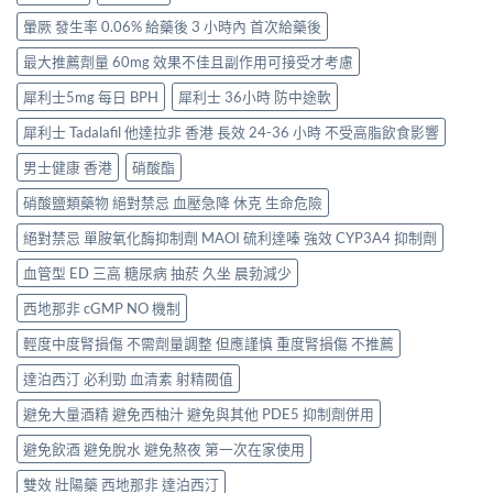
暈厥 發生率 0.06% 給藥後 3 小時內 首次給藥後
最大推薦劑量 60mg 效果不佳且副作用可接受才考慮
犀利士5mg 每日 BPH
犀利士 36小時 防中途軟
犀利士 Tadalafil 他達拉非 香港 長效 24-36 小時 不受高脂飲食影響
男士健康 香港
硝酸酯
硝酸鹽類藥物 絕對禁忌 血壓急降 休克 生命危險
絕對禁忌 單胺氧化酶抑制劑 MAOI 硫利達嗪 強效 CYP3A4 抑制劑
血管型 ED 三高 糖尿病 抽菸 久坐 晨勃減少
西地那非 cGMP NO 機制
輕度中度腎損傷 不需劑量調整 但應謹慎 重度腎損傷 不推薦
達泊西汀 必利勁 血清素 射精閥值
避免大量酒精 避免西柚汁 避免與其他 PDE5 抑制劑併用
避免飲酒 避免脫水 避免熬夜 第一次在家使用
雙效 壯陽藥 西地那非 達泊西汀