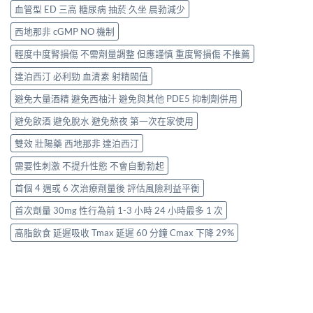
血管型 ED 三高 糖尿病 抽菸 久坐 晨勃減少
西地那非 cGMP NO 機制
輕度中度腎損傷 不需劑量調整 但應謹慎 重度腎損傷 不推薦
達泊西汀 必利勁 血清素 射精閥值
避免大量酒精 避免西柚汁 避免與其他 PDE5 抑制劑併用
避免飲酒 避免脫水 避免熬夜 第一次在家使用
雙效 壯陽藥 西地那非 達泊西汀
需要性刺激 不提升性慾 不會自動勃起
首個 4 週或 6 次治療劑量後 評估風險利益平衡
首次劑量 30mg 性行為前 1-3 小時 24 小時最多 1 次
高脂飲食 延遲吸收 Tmax 延遲 60 分鐘 Cmax 下降 29%