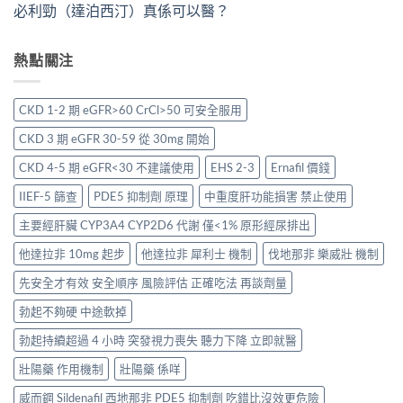
必利勁（達泊西汀）真係可以醫？
熱點關注
CKD 1-2 期 eGFR>60 CrCl>50 可安全服用
CKD 3 期 eGFR 30-59 從 30mg 開始
CKD 4-5 期 eGFR<30 不建議使用
EHS 2-3
Ernafil 價錢
IIEF-5 篩查
PDE5 抑制劑 原理
中重度肝功能損害 禁止使用
主要經肝臟 CYP3A4 CYP2D6 代謝 僅<1% 原形經尿排出
他達拉非 10mg 起步
他達拉非 犀利士 機制
伐地那非 樂威壯 機制
先安全才有效 安全順序 風險評估 正確吃法 再談劑量
勃起不夠硬 中途軟掉
勃起持續超過 4 小時 突發視力喪失 聽力下降 立即就醫
壯陽藥 作用機制
壯陽藥 係咩
威而鋼 Sildenafil 西地那非 PDE5 抑制劑 吃錯比沒效更危險