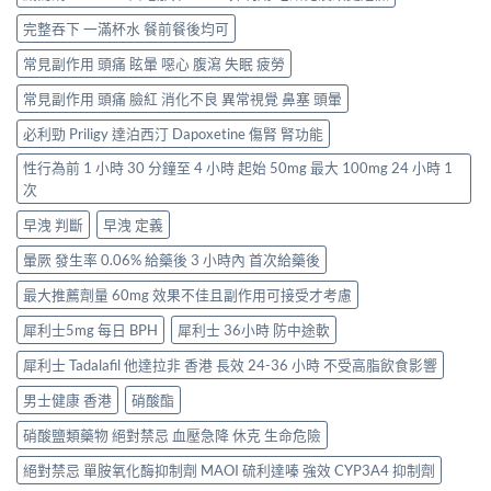
完整吞下 一滿杯水 餐前餐後均可
常見副作用 頭痛 眩暈 噁心 腹瀉 失眠 疲勞
常見副作用 頭痛 臉紅 消化不良 異常視覺 鼻塞 頭暈
必利勁 Priligy 達泊西汀 Dapoxetine 傷腎 腎功能
性行為前 1 小時 30 分鐘至 4 小時 起始 50mg 最大 100mg 24 小時 1
次
早洩 判斷
早洩 定義
暈厥 發生率 0.06% 給藥後 3 小時內 首次給藥後
最大推薦劑量 60mg 效果不佳且副作用可接受才考慮
犀利士5mg 每日 BPH
犀利士 36小時 防中途軟
犀利士 Tadalafil 他達拉非 香港 長效 24-36 小時 不受高脂飲食影響
男士健康 香港
硝酸酯
硝酸鹽類藥物 絕對禁忌 血壓急降 休克 生命危險
絕對禁忌 單胺氧化酶抑制劑 MAOI 硫利達嗪 強效 CYP3A4 抑制劑