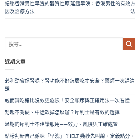
揭秘香港男性早洩的器質性原
延緩早洩：香港男性的有效方
因及治療方法
法
近期文章
必利勁會傷腎嗎？腎功能不好怎麼吃才安全？藥師一次講清
楚
威而鋼吃錯比沒效更危險！安全順序與正確用法一次看懂
勃起不夠硬、中途軟掉怎麼辦？犀利士是有效的選擇
過期的犀利士不建議服用——效力、風險與正確處置
點樣判斷自己係咪「早洩」？IELT 幾秒先叫線、定義點分、