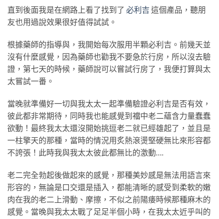
直到後面我是在網路上看了找到了
必利吉
這個產品，聽朋
友也用過說效果很好值得試試。
根據藥師的指導與，我開始每次服用半顆必利吉。前幾天並
沒有什麼感覺，因為藥師也勸我不要急於行房，所以沒去驗
證，第七天的時候，藥師說可以嘗試行房了，我便打算與太
太嘗試一番。
當晚就準備好一切與我太太一起準備驗證必利吉是否有效，
彼此都非常期待，同時我也能感覺到襠中老二蘊含力量蠢蠢
欲動！最終我太太還沒開始挑逗老二就已經雄起了，並且是
一柱擎天的那種，當時的情況用炙熱滾燙堅硬無比來形容都
不誇張！此時我與我太太彼此都無比的激動….
老二完全勃起後做起來的感覺，那種美妙感是無法用語言來
形容的，無論是口交還是插入，都能清晰的感受到柔軟的嫩
肉在我的老二上滑動、摩擦，不似之前陽痿時候那種麻木的
感覺。當晚與我太太戰了足足半個小時，在我太太近乎叫的