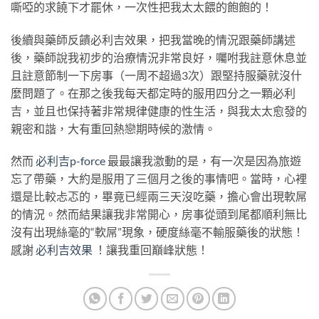
嘶啞的求饒下才罷休，一次性把我太太餵的飽飽的！
後續與藥師反饋必利吉效果，把我當晚的情況跟藥師講述
後，藥師說我初步的治療情況非常良好，囑咐我註意休息並
且註意節制一下房事（一周不超過3次）跟堅持服藥就沒什
麼問題了。在那之後我每天都定時的服用四分之一顆必利
吉，並且也保持著非常規律健康的性生活，與我太太愈發的
親密和諧，大有重回熱戀期時候的激情。
然而
必利吉p-force
最最讓我激動的是，有一次是因為旅遊
忘了帶藥，大約是服用了三個月之後的事情吧。當時，心裡
還是比較忐忑的，畢竟已經兩三天沒吃藥，擔心會出現軟屌
的情況。然而結果讓我非常開心，房事從頭到尾都順利無比
沒有出現絲毫的“軟屌”現象，硬度絲毫不輸服藥後的狀態！
感謝
必利吉效果
！讓我重回巔峰狀態！