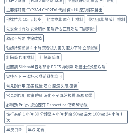
IIEF-5 篩查
PDE5 抑制劑 原理
中重度肝功能損害 禁止使用
主要經肝臟 CYP3A4 CYP2D6 代謝 僅<1% 原形經尿排出
他達拉非 10mg 起步
他達拉非 犀利士 機制
伐地那非 樂威壯 機制
先安全才有效 安全順序 風險評估 正確吃法 再談劑量
勃起不夠硬 中途軟掉
勃起持續超過 4 小時 突發視力喪失 聽力下降 立即就醫
壯陽藥 作用機制
壯陽藥 係咩
威而鋼 Sildenafil 西地那非 PDE5 抑制劑 吃錯比沒效更危險
完整吞下 一滿杯水 餐前餐後均可
常見副作用 頭痛 眩暈 噁心 腹瀉 失眠 疲勞
常見副作用 頭痛 臉紅 消化不良 異常視覺 鼻塞 頭暈
必利勁 Priligy 達泊西汀 Dapoxetine 傷腎 腎功能
性行為前 1 小時 30 分鐘至 4 小時 起始 50mg 最大 100mg 24 小時 1
次
早洩 判斷
早洩 定義