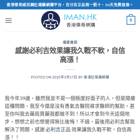
Skip
香港偉哥威而鋼壯陽藥網購平台，百分百正品假一罰十、30天免費退換。
to
content
0
偉哥資訊
感謝必利吉效果讓我久戰不軟，自信
高漲！
POSTED ON
2025年3月17日
BY
香港壯陽藥網購
我今年39歲，雖然我並不是一個極度好面子的人，但是陽痿
這種問題，我至今還是沒有勇氣去醫院尋求醫師的幫助，甚
至你叫我去藥局買藥我都做不到！所以才會到今天這個地
步，想想之前也想覺得無比後悔！不過，最後用必利吉幫我
解決了問題，感謝
必利吉正品
效果讓我久戰不軟，自信高
漲！！