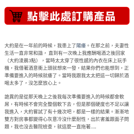
大約是在一年前的時候，我患上了
陽痿
。在那之前，夫妻性
生活一直非常和諧， 直到有一次晚上我應酬喝酒之後回家
（大約淩晨3點），當時太太穿了很性感的內衣在床上玩手
機，我借著酒意衝上頭就想來一發，結果你們也能想到，正
準備要進入的時候就痿了。當時我跟我太太把這一切歸於酒
喝太多了，沒怎麼放心上。
詭異的是從那天晚上之後我每次準備要進入的時候都會軟
屌，有時候不會完全整個軟下去，但是那個硬度也不足以讓
我進入，大約嘗試了有十幾次吧，都是一樣的結果。漸漸地
雙方對房事都變得心灰意冷沒什麼耐性，出於害羞跟面子問
題，我也沒去醫院檢查，就這麼一直拖著…..