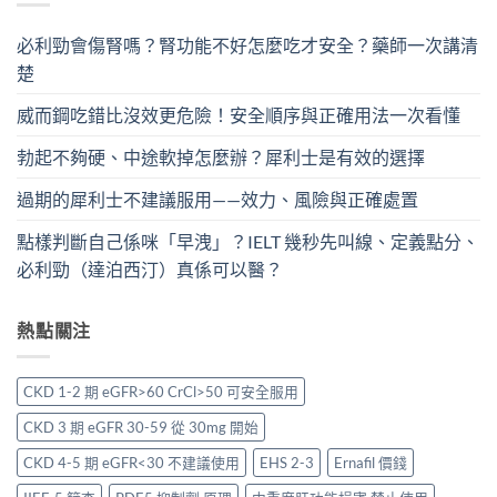
必利勁會傷腎嗎？腎功能不好怎麼吃才安全？藥師一次講清
楚
威而鋼吃錯比沒效更危險！安全順序與正確用法一次看懂
勃起不夠硬、中途軟掉怎麼辦？犀利士是有效的選擇
過期的犀利士不建議服用——效力、風險與正確處置
點樣判斷自己係咪「早洩」？IELT 幾秒先叫線、定義點分、
必利勁（達泊西汀）真係可以醫？
熱點關注
CKD 1-2 期 eGFR>60 CrCl>50 可安全服用
CKD 3 期 eGFR 30-59 從 30mg 開始
CKD 4-5 期 eGFR<30 不建議使用
EHS 2-3
Ernafil 價錢