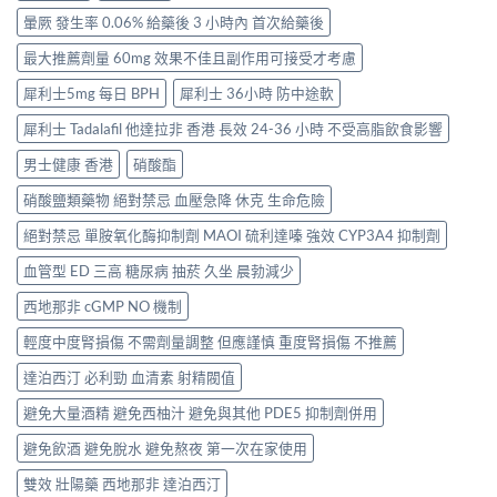
暈厥 發生率 0.06% 給藥後 3 小時內 首次給藥後
最大推薦劑量 60mg 效果不佳且副作用可接受才考慮
犀利士5mg 每日 BPH
犀利士 36小時 防中途軟
犀利士 Tadalafil 他達拉非 香港 長效 24-36 小時 不受高脂飲食影響
男士健康 香港
硝酸酯
硝酸鹽類藥物 絕對禁忌 血壓急降 休克 生命危險
絕對禁忌 單胺氧化酶抑制劑 MAOI 硫利達嗪 強效 CYP3A4 抑制劑
血管型 ED 三高 糖尿病 抽菸 久坐 晨勃減少
西地那非 cGMP NO 機制
輕度中度腎損傷 不需劑量調整 但應謹慎 重度腎損傷 不推薦
達泊西汀 必利勁 血清素 射精閥值
避免大量酒精 避免西柚汁 避免與其他 PDE5 抑制劑併用
避免飲酒 避免脫水 避免熬夜 第一次在家使用
雙效 壯陽藥 西地那非 達泊西汀