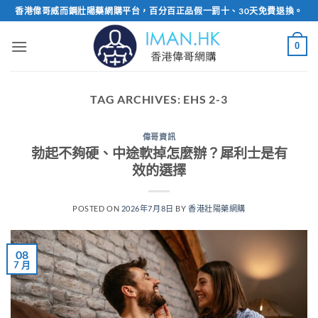
Skip
香港偉哥威而鋼壯陽藥網購平台，百分百正品假一罰十、30天免費退換。
to
content
0
TAG ARCHIVES:
EHS 2-3
偉哥資訊
勃起不夠硬、中途軟掉怎麼辦？犀利士是有
效的選擇
POSTED ON
2026年7月8日
BY
香港壯陽藥網購
08
7 月