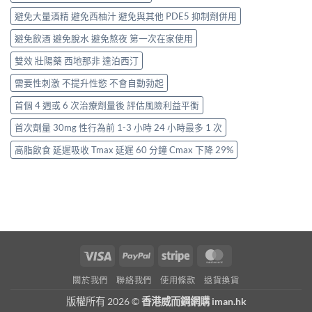
避免大量酒精 避免西柚汁 避免與其他 PDE5 抑制劑併用
避免飲酒 避免脫水 避免熬夜 第一次在家使用
雙效 壯陽藥 西地那非 達泊西汀
需要性刺激 不提升性慾 不會自動勃起
首個 4 週或 6 次治療劑量後 評估風險利益平衡
首次劑量 30mg 性行為前 1-3 小時 24 小時最多 1 次
高脂飲食 延遲吸收 Tmax 延遲 60 分鐘 Cmax 下降 29%
Visa
PayPal
Stripe
MasterCard
關於我們
聯絡我們
使用條款
退貨換貨
版權所有 2026 ©
香港威而鋼網購 iman.hk