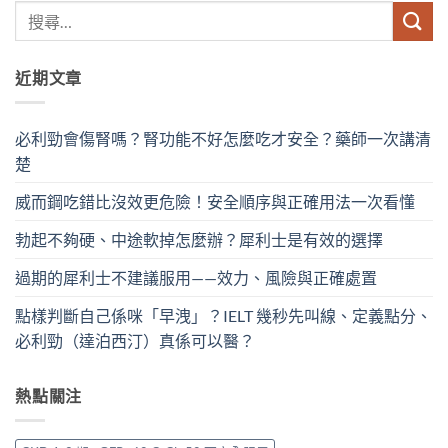
近期文章
必利勁會傷腎嗎？腎功能不好怎麼吃才安全？藥師一次講清
楚
威而鋼吃錯比沒效更危險！安全順序與正確用法一次看懂
勃起不夠硬、中途軟掉怎麼辦？犀利士是有效的選擇
過期的犀利士不建議服用——效力、風險與正確處置
點樣判斷自己係咪「早洩」？IELT 幾秒先叫線、定義點分、
必利勁（達泊西汀）真係可以醫？
熱點關注