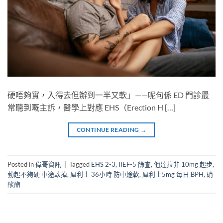
硬唔夠實，入得去但辦到一半又軟」——呢句係 ED 門診最
常聽到嘅主訴，醫學上對應 EHS（Erection H […]
CONTINUE READING
→
Posted in
偉哥資訊
|
Tagged
EHS 2-3
,
IIEF-5 篩查
,
他達拉非 10mg 起步
,
勃起不夠硬 中途軟掉
,
犀利士 36小時 防中途軟
,
犀利士5mg 每日 BPH
,
硝
酸酯