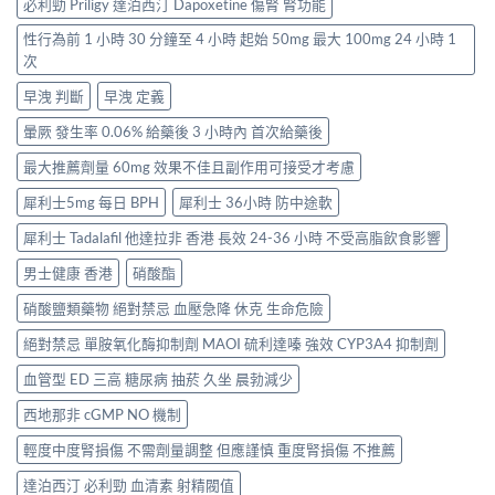
必利勁 Priligy 達泊西汀 Dapoxetine 傷腎 腎功能
性行為前 1 小時 30 分鐘至 4 小時 起始 50mg 最大 100mg 24 小時 1
次
早洩 判斷
早洩 定義
暈厥 發生率 0.06% 給藥後 3 小時內 首次給藥後
最大推薦劑量 60mg 效果不佳且副作用可接受才考慮
犀利士5mg 每日 BPH
犀利士 36小時 防中途軟
犀利士 Tadalafil 他達拉非 香港 長效 24-36 小時 不受高脂飲食影響
男士健康 香港
硝酸酯
硝酸鹽類藥物 絕對禁忌 血壓急降 休克 生命危險
絕對禁忌 單胺氧化酶抑制劑 MAOI 硫利達嗪 強效 CYP3A4 抑制劑
血管型 ED 三高 糖尿病 抽菸 久坐 晨勃減少
西地那非 cGMP NO 機制
輕度中度腎損傷 不需劑量調整 但應謹慎 重度腎損傷 不推薦
達泊西汀 必利勁 血清素 射精閥值