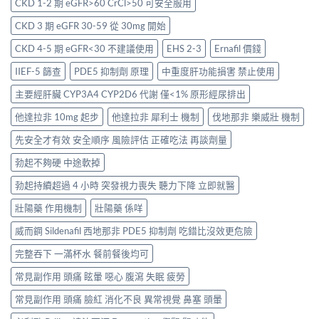
CKD 1-2 期 eGFR>60 CrCl>50 可安全服用
CKD 3 期 eGFR 30-59 從 30mg 開始
CKD 4-5 期 eGFR<30 不建議使用
EHS 2-3
Ernafil 價錢
IIEF-5 篩查
PDE5 抑制劑 原理
中重度肝功能損害 禁止使用
主要經肝臟 CYP3A4 CYP2D6 代謝 僅<1% 原形經尿排出
他達拉非 10mg 起步
他達拉非 犀利士 機制
伐地那非 樂威壯 機制
先安全才有效 安全順序 風險評估 正確吃法 再談劑量
勃起不夠硬 中途軟掉
勃起持續超過 4 小時 突發視力喪失 聽力下降 立即就醫
壯陽藥 作用機制
壯陽藥 係咩
威而鋼 Sildenafil 西地那非 PDE5 抑制劑 吃錯比沒效更危險
完整吞下 一滿杯水 餐前餐後均可
常見副作用 頭痛 眩暈 噁心 腹瀉 失眠 疲勞
常見副作用 頭痛 臉紅 消化不良 異常視覺 鼻塞 頭暈