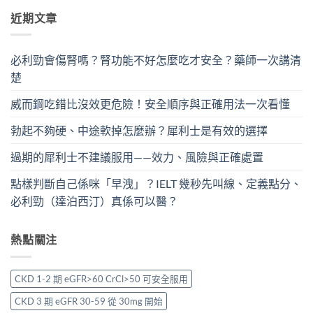
近期文章
必利勁會傷腎嗎？腎功能不好怎麼吃才安全？藥師一次講清
楚
威而鋼吃錯比沒效更危險！安全順序與正確用法一次看懂
勃起不夠硬、中途軟掉怎麼辦？犀利士是有效的選擇
過期的犀利士不建議服用——效力、風險與正確處置
點樣判斷自己係咪「早洩」？IELT 幾秒先叫線、定義點分、
必利勁（達泊西汀）真係可以醫？
熱點關注
CKD 1-2 期 eGFR>60 CrCl>50 可安全服用
CKD 3 期 eGFR 30-59 從 30mg 開始