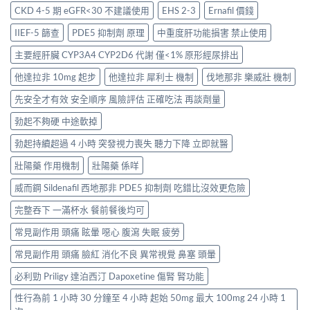
CKD 4-5 期 eGFR<30 不建議使用
EHS 2-3
Ernafil 價錢
IIEF-5 篩查
PDE5 抑制劑 原理
中重度肝功能損害 禁止使用
主要經肝臟 CYP3A4 CYP2D6 代謝 僅<1% 原形經尿排出
他達拉非 10mg 起步
他達拉非 犀利士 機制
伐地那非 樂威壯 機制
先安全才有效 安全順序 風險評估 正確吃法 再談劑量
勃起不夠硬 中途軟掉
勃起持續超過 4 小時 突發視力喪失 聽力下降 立即就醫
壯陽藥 作用機制
壯陽藥 係咩
威而鋼 Sildenafil 西地那非 PDE5 抑制劑 吃錯比沒效更危險
完整吞下 一滿杯水 餐前餐後均可
常見副作用 頭痛 眩暈 噁心 腹瀉 失眠 疲勞
常見副作用 頭痛 臉紅 消化不良 異常視覺 鼻塞 頭暈
必利勁 Priligy 達泊西汀 Dapoxetine 傷腎 腎功能
性行為前 1 小時 30 分鐘至 4 小時 起始 50mg 最大 100mg 24 小時 1