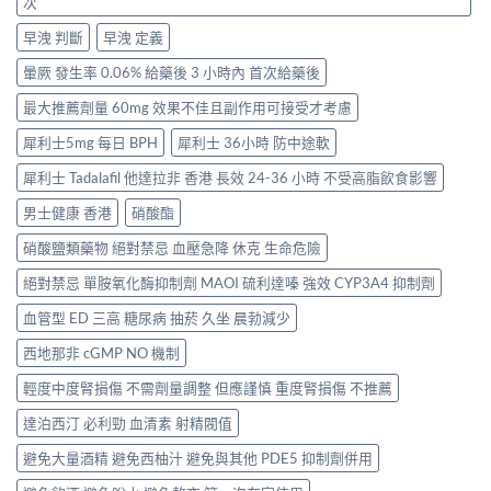
次
早洩 判斷
早洩 定義
暈厥 發生率 0.06% 給藥後 3 小時內 首次給藥後
最大推薦劑量 60mg 效果不佳且副作用可接受才考慮
犀利士5mg 每日 BPH
犀利士 36小時 防中途軟
犀利士 Tadalafil 他達拉非 香港 長效 24-36 小時 不受高脂飲食影響
男士健康 香港
硝酸酯
硝酸鹽類藥物 絕對禁忌 血壓急降 休克 生命危險
絕對禁忌 單胺氧化酶抑制劑 MAOI 硫利達嗪 強效 CYP3A4 抑制劑
血管型 ED 三高 糖尿病 抽菸 久坐 晨勃減少
西地那非 cGMP NO 機制
輕度中度腎損傷 不需劑量調整 但應謹慎 重度腎損傷 不推薦
達泊西汀 必利勁 血清素 射精閥值
避免大量酒精 避免西柚汁 避免與其他 PDE5 抑制劑併用