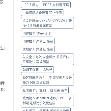
而促
IIEF-5 篩查
PDE5 抑制劑 原理
中重度肝功能損害 禁止使用
主要經肝臟 CYP3A4 CYP2D6 代謝
僅<1% 原形經尿排出
他達拉非 10mg 起步
他達拉非 犀利士 機制
認知
伐地那非 樂威壯 機制
功
先安全才有效 安全順序 風險評估
正確吃法 再談劑量
勃起不夠硬 中途軟掉
勃起持續超過 4 小時 突發視力喪失
聽力下降 立即就醫
物理
伴侶
壯陽藥 作用機制
壯陽藥 係咩
威而鋼 Sildenafil 西地那非 PDE5 抑
制劑 吃錯比沒效更危險
完整吞下 一滿杯水 餐前餐後均可