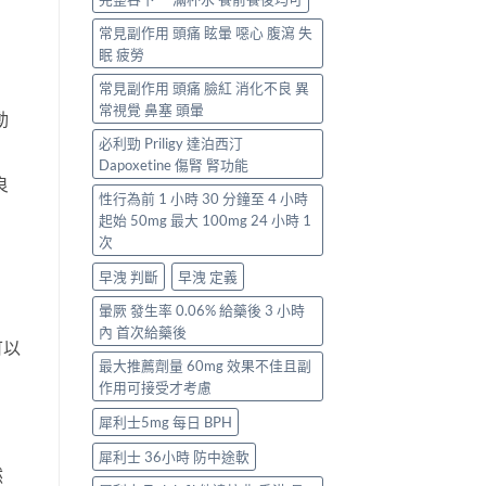
常見副作用 頭痛 眩暈 噁心 腹瀉 失
眠 疲勞
常見副作用 頭痛 臉紅 消化不良 異
常視覺 鼻塞 頭暈
動
必利勁 Priligy 達泊西汀
Dapoxetine 傷腎 腎功能
良
性行為前 1 小時 30 分鐘至 4 小時
起始 50mg 最大 100mg 24 小時 1
次
早洩 判斷
早洩 定義
暈厥 發生率 0.06% 給藥後 3 小時
內 首次給藥後
可以
最大推薦劑量 60mg 效果不佳且副
作用可接受才考慮
犀利士5mg 每日 BPH
犀利士 36小時 防中途軟
然