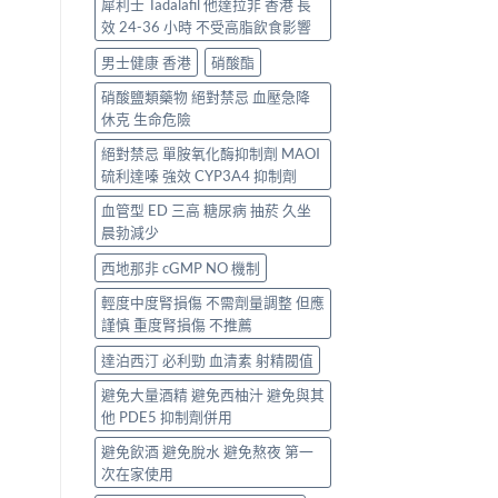
犀利士 Tadalafil 他達拉非 香港 長
效 24-36 小時 不受高脂飲食影響
男士健康 香港
硝酸酯
硝酸鹽類藥物 絕對禁忌 血壓急降
休克 生命危險
絕對禁忌 單胺氧化酶抑制劑 MAOI
硫利達嗪 強效 CYP3A4 抑制劑
血管型 ED 三高 糖尿病 抽菸 久坐
晨勃減少
西地那非 cGMP NO 機制
輕度中度腎損傷 不需劑量調整 但應
謹慎 重度腎損傷 不推薦
達泊西汀 必利勁 血清素 射精閥值
避免大量酒精 避免西柚汁 避免與其
他 PDE5 抑制劑併用
避免飲酒 避免脫水 避免熬夜 第一
次在家使用