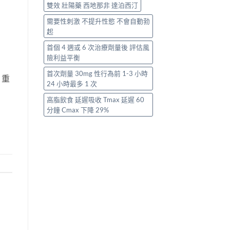
雙效 壯陽藥 西地那非 達泊西汀
需要性刺激 不提升性慾 不會自動勃
起
首個 4 週或 6 次治療劑量後 評估風
險利益平衡
首次劑量 30mg 性行為前 1-3 小時
。重
24 小時最多 1 次
高脂飲食 延遲吸收 Tmax 延遲 60
分鐘 Cmax 下降 29%