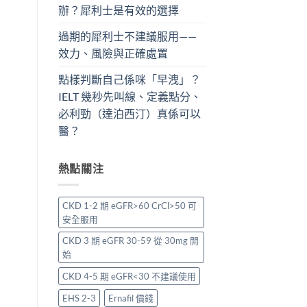
辦？犀利士是有效的選擇
過期的犀利士不建議服用——
效力、風險與正確處置
點樣判斷自己係咪「早洩」？
IELT 幾秒先叫線、定義點分、
必利勁（達泊西汀）真係可以
醫？
熱點關注
CKD 1-2 期 eGFR>60 CrCl>50 可
安全服用
CKD 3 期 eGFR 30-59 從 30mg 開
始
CKD 4-5 期 eGFR<30 不建議使用
EHS 2-3
Ernafil 價錢