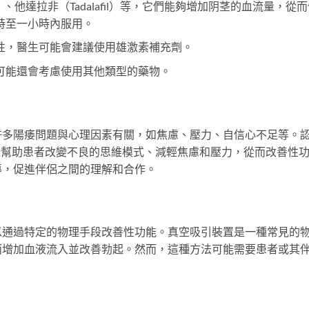
fil）、他達拉非（Tadalafil）等，它們能夠增加阴茎的血流量，從
時至一小時內服用。
性，醫生可能會建議使用雄激素補充劑。
可能還會考慮使用其他類型的藥物。
許多陽痿問題與心理因素有關，如焦慮、壓力、自信心不足等。
以幫助患者改變不良的思維模式、減輕焦慮和壓力，從而改善性
導，促進伴侶之間的理解和合作。
以通過特定的物理手段改善性功能。真空吸引裝置是一種常見的
而增加血液流入並改善勃起。然而，這種方法可能需要患者或其