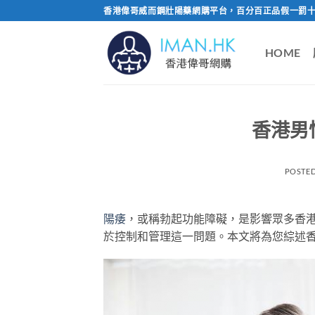
Skip
香港偉哥威而鋼壯陽藥網購平台，百分百正品假一罰十
to
content
HOME
香港男
POSTE
陽痿
，或稱勃起功能障礙，是影響眾多香
於控制和管理這一問題。本文將為您綜述