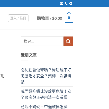
購物車 /
$
0.00
0
登入 / 註冊
近期文章
必利勁會傷腎嗎？腎功能不好
可用
怎麼吃才安全？藥師一次講清
楚
威而鋼吃錯比沒效更危險！安
全順序與正確用法一次看懂
勃起不夠硬、中途軟掉怎麼