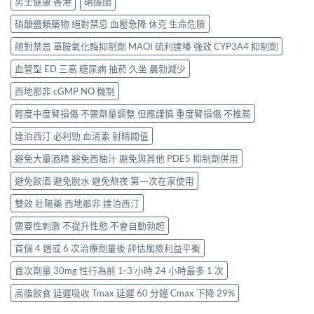
男士健康 香港
硝酸酯
硝酸鹽類藥物 絕對禁忌 血壓急降 休克 生命危險
絕對禁忌 單胺氧化酶抑制劑 MAOI 硫利達嗪 強效 CYP3A4 抑制劑
血管型 ED 三高 糖尿病 抽菸 久坐 晨勃減少
西地那非 cGMP NO 機制
輕度中度腎損傷 不需劑量調整 但應謹慎 重度腎損傷 不推薦
達泊西汀 必利勁 血清素 射精閥值
避免大量酒精 避免西柚汁 避免與其他 PDE5 抑制劑併用
避免飲酒 避免脫水 避免熬夜 第一次在家使用
雙效 壯陽藥 西地那非 達泊西汀
需要性刺激 不提升性慾 不會自動勃起
首個 4 週或 6 次治療劑量後 評估風險利益平衡
首次劑量 30mg 性行為前 1-3 小時 24 小時最多 1 次
高脂飲食 延遲吸收 Tmax 延遲 60 分鐘 Cmax 下降 29%