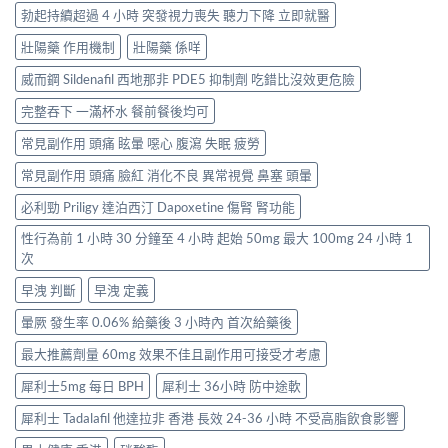
勃起持續超過 4 小時 突發視力喪失 聽力下降 立即就醫
壯陽藥 作用機制
壯陽藥 係咩
威而鋼 Sildenafil 西地那非 PDE5 抑制劑 吃錯比沒效更危險
完整吞下 一滿杯水 餐前餐後均可
常見副作用 頭痛 眩暈 噁心 腹瀉 失眠 疲勞
常見副作用 頭痛 臉紅 消化不良 異常視覺 鼻塞 頭暈
必利勁 Priligy 達泊西汀 Dapoxetine 傷腎 腎功能
性行為前 1 小時 30 分鐘至 4 小時 起始 50mg 最大 100mg 24 小時 1
次
早洩 判斷
早洩 定義
暈厥 發生率 0.06% 給藥後 3 小時內 首次給藥後
最大推薦劑量 60mg 效果不佳且副作用可接受才考慮
犀利士5mg 每日 BPH
犀利士 36小時 防中途軟
犀利士 Tadalafil 他達拉非 香港 長效 24-36 小時 不受高脂飲食影響