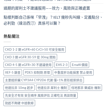
過期的犀利士不建議服用——效力、風險與正確處置
點樣判斷自己係咪「早洩」？IELT 幾秒先叫線、定義點分、
必利勁（達泊西汀）真係可以醫？
熱點關注
CKD 1-2 期 eGFR>60 CrCl>50 可安全服用
CKD 3 期 eGFR 30-59 從 30mg 開始
CKD 4-5 期 eGFR<30 不建議使用
EHS 2-3
Ernafil 價錢
IIEF-5 篩查
PDE5 抑制劑 原理
中重度肝功能損害 禁止使用
主要經肝臟 CYP3A4 CYP2D6 代謝 僅<1% 原形經尿排出
他達拉非 10mg 起步
他達拉非 犀利士 機制
伐地那非 樂威壯 機制
先安全才有效 安全順序 風險評估 正確吃法 再談劑量
勃起不夠硬 中途軟掉