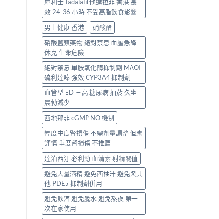
犀利士 Tadalafil 他達拉非 香港 長
效 24-36 小時 不受高脂飲食影響
男士健康 香港
硝酸酯
硝酸鹽類藥物 絕對禁忌 血壓急降
休克 生命危險
絕對禁忌 單胺氧化酶抑制劑 MAOI
硫利達嗪 強效 CYP3A4 抑制劑
血管型 ED 三高 糖尿病 抽菸 久坐
晨勃減少
西地那非 cGMP NO 機制
輕度中度腎損傷 不需劑量調整 但應
謹慎 重度腎損傷 不推薦
達泊西汀 必利勁 血清素 射精閥值
避免大量酒精 避免西柚汁 避免與其
他 PDE5 抑制劑併用
避免飲酒 避免脫水 避免熬夜 第一
次在家使用