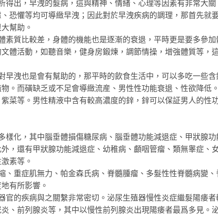
得出，早洩的髮病，這與精神、情緒、心理等因素有非常大關
慮、恐懼等均可導緻早洩；因此對於早洩疾病的調理，那首先就
很大幫助。
素質比較差，身體的機能也是逐漸的衰退，平時更是要多參加
的文體活動，如聽音樂，健身房鍛煉，調節情操，增強體質等，
早洩也是會有幫助的，那平時的飲食生活中，可以多吃一些含
植物。而磺缺乏或不足會導緻流産、男性性功能衰退、性欲降低
、紫菜等。男性精液中含有較高濃度的鋅，鋅可以保証男人的性
樣化，其中腦垂體損傷糖尿病、腦垂體功能減退症、甲狀腺功
此外，還有甲狀腺功能減退症、幼稚病、顱咽管瘤、類無睾症、
性激素等。
、重症肌無力、帕金森氏病、脊髓腫瘤、多髮性性脊髓病變、
度地有所影響。
官的疾病與之關繫非常密切。泌尿生殖器慢性炎症繼髮陽痿者
胱炎、前列腺炎等，其中以慢性前列腺炎出現陽痿者最爲多見。