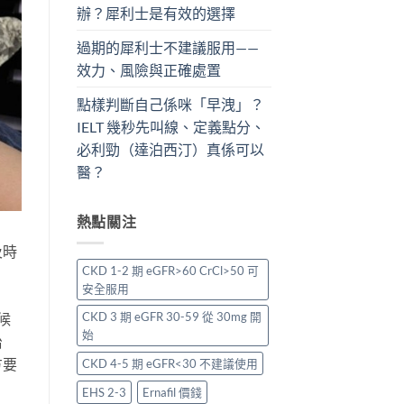
辦？犀利士是有效的選擇
過期的犀利士不建議服用——
效力、風險與正確處置
點樣判斷自己係咪「早洩」？
IELT 幾秒先叫線、定義點分、
必利勁（達泊西汀）真係可以
醫？
熱點關注
及時
CKD 1-2 期 eGFR>60 CrCl>50 可
安全服用
CKD 3 期 eGFR 30-59 從 30mg 開
候
始
治
方要
CKD 4-5 期 eGFR<30 不建議使用
EHS 2-3
Ernafil 價錢