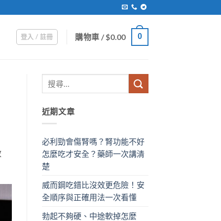
購物車 /
$
0.00
0
登入 / 註冊
近期文章
必利勁會傷腎嗎？腎功能不好
效
怎麼吃才安全？藥師一次講清
楚
威而鋼吃錯比沒效更危險！安
全順序與正確用法一次看懂
勃起不夠硬、中途軟掉怎麼