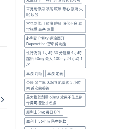
常見副作用 頭痛 眩暈 噁心 腹瀉 失
眠 疲勞
常見副作用 頭痛 臉紅 消化不良 異
常視覺 鼻塞 頭暈
必利勁 Priligy 達泊西汀
Dapoxetine 傷腎 腎功能
性行為前 1 小時 30 分鐘至 4 小時
起始 50mg 最大 100mg 24 小時 1
次
早洩 判斷
早洩 定義
暈厥 發生率 0.06% 給藥後 3 小時
內 首次給藥後
最大推薦劑量 60mg 效果不佳且副
作用可接受才考慮
犀利士5mg 每日 BPH
犀利士 36小時 防中途軟