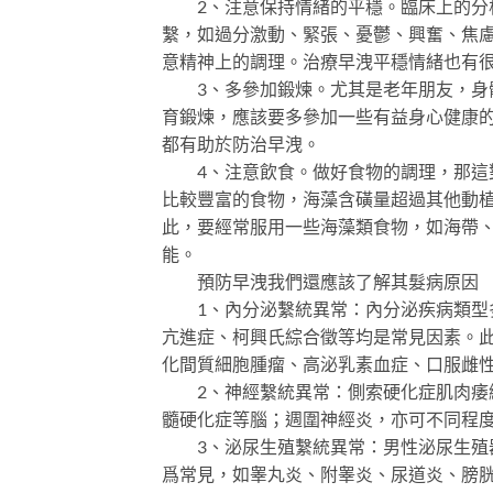
2、注意保持情緒的平穩。臨床上的分析
繫，如過分激動、緊張、憂鬱、興奮、焦
意精神上的調理。治療早洩平穩情緒也有
3、多參加鍛煉。尤其是老年朋友，身體
育鍛煉，應該要多參加一些有益身心健康
都有助於防治早洩。
4、注意飲食。做好食物的調理，那這對
比較豐富的食物，海藻含磺量超過其他動
此，要經常服用一些海藻類食物，如海帶
能。
預防早洩我們還應該了解其髮病原因
1、內分泌繫統異常：內分泌疾病類型多
亢進症、柯興氏綜合徵等均是常見因素。
化間質細胞腫瘤、高泌乳素血症、口服雌
2、神經繫統異常：側索硬化症肌肉痿縮
髓硬化症等腦；週圍神經炎，亦可不同程
3、泌尿生殖繫統異常：男性泌尿生殖器
爲常見，如睾丸炎、附睾炎、尿道炎、膀