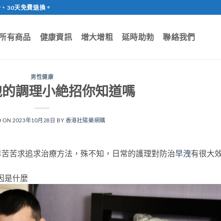
、30天免費退換。
所有商品
健康資訊
增大增粗
延時助勃
聯絡我們
男性健康
洩的調理小絶招你知道嗎
D ON
2023年10月28日
BY
香港壯陽藥網購
早苦苦求追求治療方法，殊不知，日常的護理對防治
早洩
有很大
因是什麼