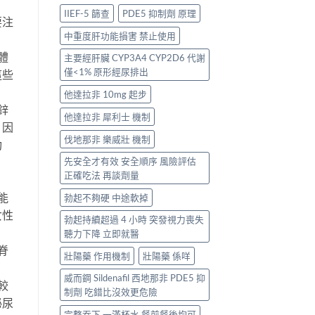
IIEF-5 篩查
PDE5 抑制劑 原理
要注
中重度肝功能損害 禁止使用
體
主要經肝臟 CYP3A4 CYP2D6 代謝
僅<1% 原形經尿排出
這些
他達拉非 10mg 起步
鋅
他達拉非 犀利士 機制
。因
伐地那非 樂威壯 機制
功
先安全才有效 安全順序 風險評估
正確吃法 再談劑量
能
勃起不夠硬 中途軟掉
女性
勃起持續超過 4 小時 突發視力喪失
聽力下降 立即就醫
脊
壯陽藥 作用機制
壯陽藥 係咩
威而鋼 Sildenafil 西地那非 PDE5 抑
較
制劑 吃錯比沒效更危險
泌尿
完整吞下 一滿杯水 餐前餐後均可